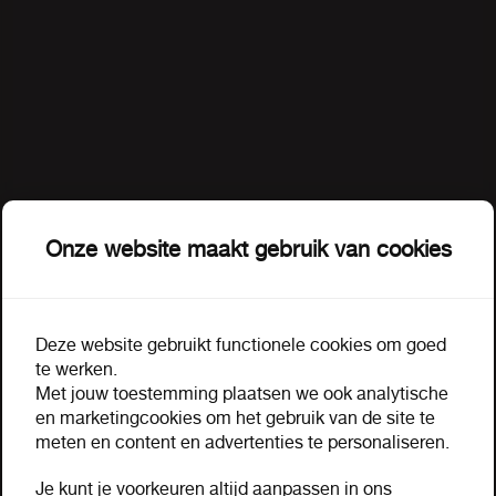
Onze website maakt gebruik van cookies
Leeftijd verificatie
Deze website gebruikt functionele cookies om goed
De pagina of het document waar u om heeft
te werken.
gevraagd bevat handelsinformatie inzake
Met jouw toestemming plaatsen we ook analytische
Omschrijving
Extra informatie
tabaksartikelen of alcoholische dranken en is
en marketingcookies om het gebruik van de site te
uitsluitend bestemd voor wederverkopers van deze
meten en content en advertenties te personaliseren.
producten. Tevens moet u voor het inzien van de
Three kings kooltjes voor
Je kunt je voorkeuren altijd aanpassen in ons