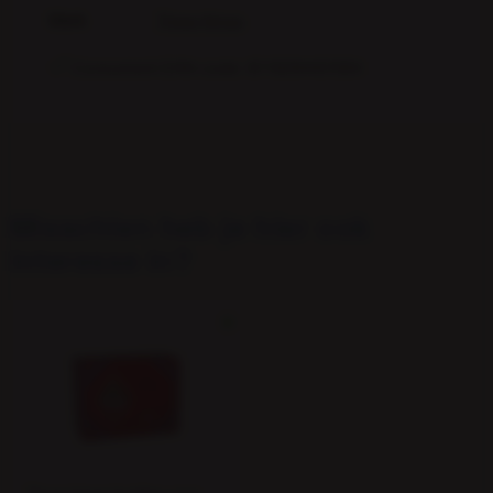
Merk
Three Kings
Consument EAN-code: 8716294401004
Consumentprijs
€ 2,65
Consument-
8716294401004
EAN
Misschien heb je hier ook
interesse in?