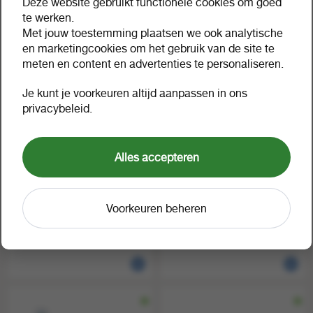
Deze website gebruikt functionele cookies om goed
1 stuk a 1
e-3300 zwart
854596
10 a 1
856088
te werken.
Met jouw toestemming plaatsen we ook analytische
en marketingcookies om het gebruik van de site te
meten en content en advertenties te personaliseren.
Je kunt je voorkeuren altijd aanpassen in ons
privacybeleid.
Alles accepteren
Edding permanent marker
Edding Krijtmarker e-4095
Voorkeuren beheren
voor CD/DVD/BD e-8400
wit
zwar
1 a 1
856952
1 stuk a 1
860583