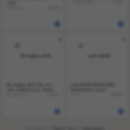
rood
1 doos a 50
53112
1 stuk a 1
853610
Bic balpen M10 Clic. 0.4
Leitz NeXXt WOW 5502
mm. medium punt. blauw
nietmachine. zwart
50 stuk a 1
1 a 1
863513
858435
Eerste pagina
Pagina 1 van 3
Laatste pagina