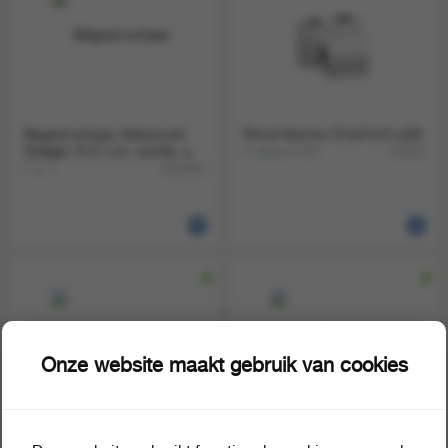
Maped schaar Advanced
Pinrol thermo 57x47x12 a50
Softgel. ft 21 cm. rechts. s
1 doos a 50
53110
1 a 1
861992
Onze website maakt gebruik van cookies
Pattex secondelijm Classic
Edding permanent marker