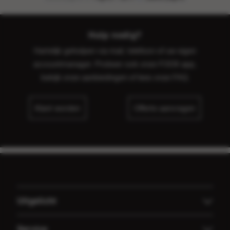
Hulp nodig?
Hartelijk geholpen via mail, telefoon of uw eigen
accountmanager. Probeer ook onze FOOX app,
bekijk onze
aanbiedingen
of lees onze
FAQ
.
Klant worden
Offerte aanvragen
Uitgelicht
Offerte aanvragen
Service