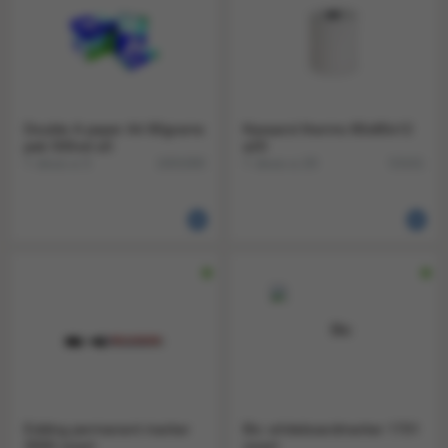
Double A paper A4 80grams
Kassarol thermo 80x80x12
pak 500vel a5
a20
1 doos a 5
1 doos a 20
1001000
53101
Edding permanent marker
Bic whiteboardmarker 1701
3000 zwart
zwart