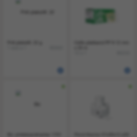
Pritt plakstift. 22 g
Celfix plakband PP ft 12 mm
1 stuk a 1
x 33 m
853410
12 a 1
862210
Bic whiteboardmarker 1701
Pinrol thermo 57x30x12 a50