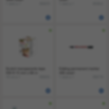
1 stuk a 1
1 stuk a 1
855670
853612
Scotch transparante tape
Edding permanent marker
550 ft 15 mm x 66 m
400 zwart
10 rol a 1
1 stuk a 1
858431
856778