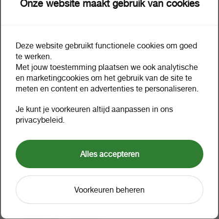
Onze website maakt gebruik van cookies
Deze website gebruikt functionele cookies om goed
Omschrijving
Extra informatie
te werken.
Met jouw toestemming plaatsen we ook analytische
en marketingcookies om het gebruik van de site te
Parkeerschijf in transparante
meten en content en advertenties te personaliseren.
etui. blauw
Je kunt je voorkeuren altijd aanpassen in ons
privacybeleid.
Waarom zie ik geen prijzen?
PARKEERSCHIJF EN ETUI BLAUW*Parkeerschijf in
Alles accepteren
transparante etui. blauw*Transparante etui en
parkeerschijf.*
Voorkeuren beheren
Verpakking
50 stuk a 1