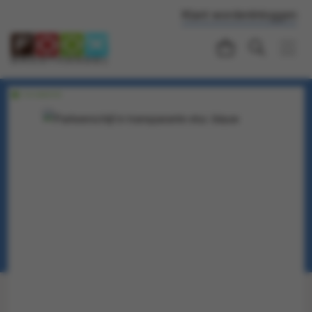
Klant worden
Inloggen
Voorraadartikel