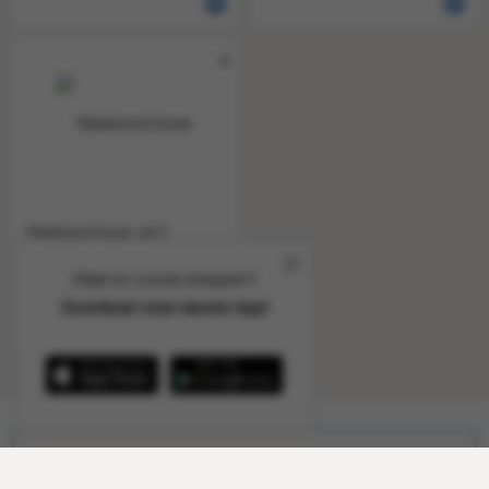
Vlaskoord touw uit 2
draden. bol van 100 g. +/-
90
Altijd en overal shoppen?
1 a 1
859755
Download onze nieuwe App!
Schrijf je in voor alle aanbiedingen