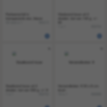
Parkeerschijf in
Vlaskoord touw uit 3
transparante etui. blauw
draden. bol van 140 g. +/-
50 stuk a 1
65
860172
1 a 1
859754
Sisalkoord touw uit 3
Verzendkoker. ft 50 x 8 cm.
draden. bol van 500 g. +/- 9
bruin
1 a 1
10 a 1
859752
866889