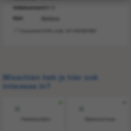
Artikelnummer
860172
Merk
Merkloos
Consument EAN-code: 5411401007904
Consumentprijs
€ 2,25
Consument-
5411401007904
EAN
Misschien heb je hier ook
interesse in?