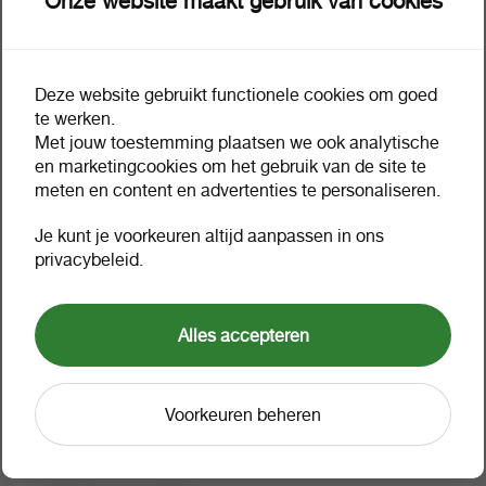
Onze website maakt gebruik van cookies
Deze website gebruikt functionele cookies om goed
Omschrijving
Extra informatie
te werken.
Met jouw toestemming plaatsen we ook analytische
en marketingcookies om het gebruik van de site te
Bo cleaner screenwash
meten en content en advertenties te personaliseren.
ruitenvloeistof kant en klaar
Je kunt je voorkeuren altijd aanpassen in ons
PGS vrij -15 5 liter
privacybeleid.
Waarom zie ik geen prijzen?
Alles accepteren
Voorkeuren beheren
Verpakking
1 can a 1
Omverpakking
4 can a 1