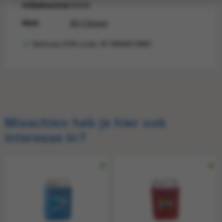
Artikelnummer
35045
Merk
BO Cleaner
Verkoop EAN-code: 8718858510887
Consumentprijs
€ 9,75
Verkoop EAN
8718858510887
Misschien heb je hier ook
interesse in?