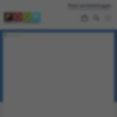
Klant worden
Inloggen
Voorraadartikel