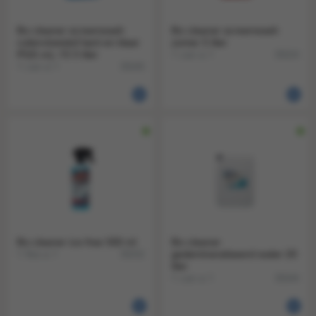
Bo cleaner screenwash
Bo cleaner screenwash
ruitenvloeistof kant en klaar
zomer 5 liter
PGS vrij -15 5 liter
1 can a 1
35024
1 can a 1
35045
Bo cleaner ice free 500 ml
Bo cleaner
1 fles a 1
gedemineraliseerd water 20
35032
liter
1 can a 1
35044