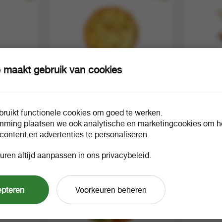
 maakt gebruik van cookies
a1
Quiche lorraine 8.5 cm 80gr. a48
Currywors
1 doos a 48
1 doos a 
72008
14428
ruikt functionele cookies om goed te werken.
mming plaatsen we ook analytische en marketingcookies om he
 content en advertenties te personaliseren.
uren altijd aanpassen in ons privacybeleid.
epteren
Voorkeuren beheren