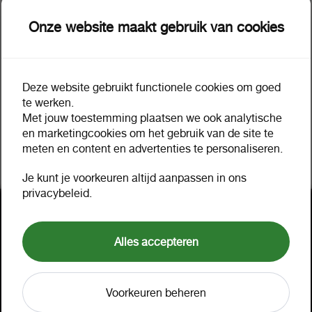
Onze website maakt gebruik van cookies
Deze website gebruikt functionele cookies om goed
Kuhne augurken 370 ml
Kuhne piccalilly 370 ml
te werken.
1 tray a 6
1 tray a 6
65278
65267
Met jouw toestemming plaatsen we ook analytische
en marketingcookies om het gebruik van de site te
meten en content en advertenties te personaliseren.
Je kunt je voorkeuren altijd aanpassen in ons
privacybeleid.
Hulp nodig?
Hartelijk geholpen via mail, telefoon of uw eigen
Alles accepteren
accountmanager. Probeer ook onze FOOX app,
bekijk onze
aanbiedingen
of lees onze
FAQ
.
Voorkeuren beheren
Klant worden
Offerte aanvragen