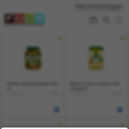
Klant worden
Inloggen
Kuhne augurkenblokjes 370
Kuhne franse mosterd mild
ml
255 gram
1 tray a 6
1 tray a 6
51605
65245