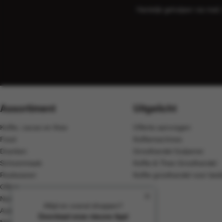
Hartelijk geholpen via ma
Assortiment
Uitgelicht
Koffie, cacao en thee
Offerte aanvragen
Food
Koffiemachines
Dranken
Groothandel Gulpener
Schoonmaak
Koffie & Thee Groothandel
Rookwaren
Koffie groothandel voor bedr
Office
Non-Food
Altijd en overal shoppen?
Automaten
Download onze nieuwe App!