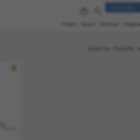
Klant worden
Folders
Nieuws
Vacatures
Inloggen
Sorteren op:
Populariteit
Populariteit
Nieuw
Nummer
Titel
Prijs
 kg
504140