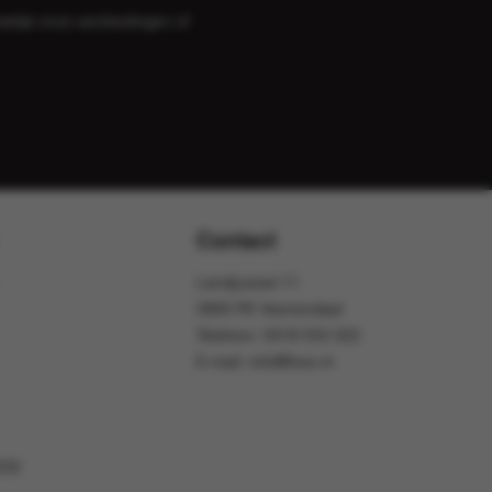
bekijk onze
aanbiedingen
of
Contact
Landjuweel 11
3905 PE Veenendaal
Telefoon:
0318 553 322
E-mail:
info@foox.nl
OOX