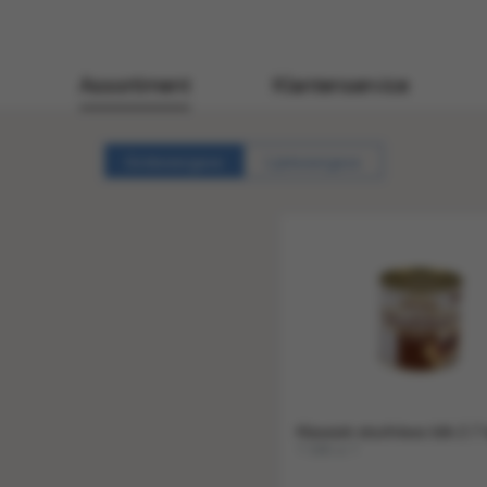
Assortiment
Klantenservice
Gridweergave
Lijstweergave
Klassiek stoofvlees blik 2.7
1 blik a 1