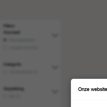
Filters
Voorraad
Voorraadartikel
Langere levertijd
Categorie
Grootverbruik (1)
Verpakking
Onze website
blik (1)