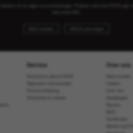
il, telefoon of uw eigen accountmanager. Probeer ook onze FOOX app, 
lees onze
FAQ
.
Klant worden
Offerte aanvragen
Service
Over ons
Technische dienst FOOX
Klant worden
Algemene voorwaarden
Folders
Privacyverklaring
Over ons
Disclaimer & cookies
Vestigingen
ijven
Nieuws
MVO
Certificaten
Werken bij F