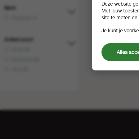
Deze website geb
Merk
Met jouw toeste
site te meten en
Klassiek (1)
Je kunt je voorke
Artikel soort
Actie (0)
Alles acc
Diepvries (0)
Vers (0)