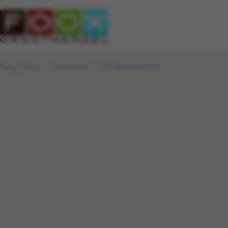
Terug
|
Home
Assortiment
Jiv Vleeswaren N.V.