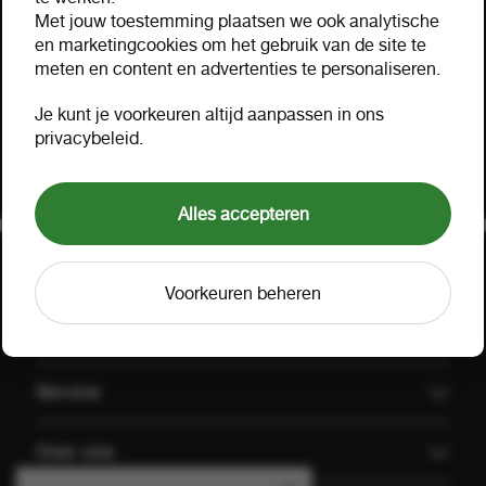
Hulp nodig?
Met jouw toestemming plaatsen we ook analytische
Hartelijk geholpen via mail, telefoon of uw eigen
en marketingcookies om het gebruik van de site te
meten en content en advertenties te personaliseren.
accountmanager. Probeer ook onze FOOX app,
bekijk onze
aanbiedingen
of lees onze
FAQ
.
Je kunt je voorkeuren altijd aanpassen in ons
privacybeleid.
Klant worden
Offerte aanvragen
Alles accepteren
Voorkeuren beheren
Uitgelicht
Offerte aanvragen
Service
Koffiemachines
Technische dienst FOOX
Over ons
Groothandel Gulpener
Algemene voorwaarden