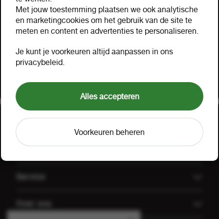
Hulp nodig?
Met jouw toestemming plaatsen we ook analytische
Hartelijk geholpen via mail, telefoon of uw eigen
en marketingcookies om het gebruik van de site te
meten en content en advertenties te personaliseren.
accountmanager. Probeer ook onze FOOX app,
bekijk onze
aanbiedingen
of lees onze
FAQ
.
Je kunt je voorkeuren altijd aanpassen in ons
privacybeleid.
Klant worden
Offerte aanvragen
Alles accepteren
Voorkeuren beheren
Uitgelicht
Offerte aanvragen
Service
Koffiemachines
Technische dienst FOOX
Over ons
Groothandel Gulpener
Algemene voorwaarden