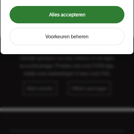
met verwarmd plateau
1 a 1
90920
Alles accepteren
Voorkeuren beheren
Hulp nodig?
Hartelijk geholpen via mail, telefoon of uw eigen
accountmanager. Probeer ook onze FOOX app,
bekijk onze
aanbiedingen
of lees onze
FAQ
.
Klant worden
Offerte aanvragen