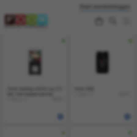
Klant worden
Inloggen
Yunio koeling chill & cup 3.5
Yunio X82
liter met koppenwarmer
1 stuk a 1
90876
1 stuk a 1
90922