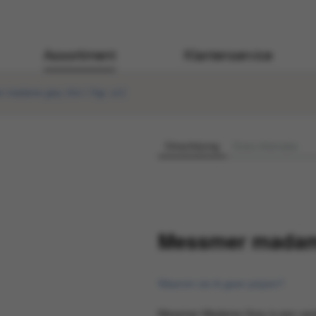
Assortiment
Klantenservice
 madame grey 25x1.75gr. a12
Omschrijving
Extra informatie
Messmer madame
Waarom zie ik geen prijzen?
Messmer Madame Grey is een variat