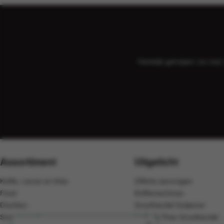
Hartelijk geholpen via ma
Assortiment
Uitgelicht
Koffie, cacao en thee
Offerte aanvragen
Food
Koffiemachines
Dranken
Groothandel Gulpener
Schoonmaak
Koffie & Thee Groothandel