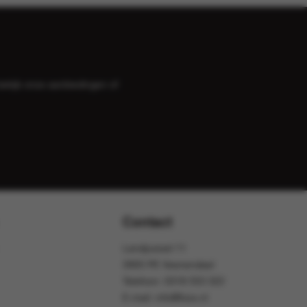
bekijk onze
aanbiedingen
of
Contact
Landjuweel 11
3905 PE Veenendaal
Telefoon:
0318 553 322
E-mail:
info@foox.nl