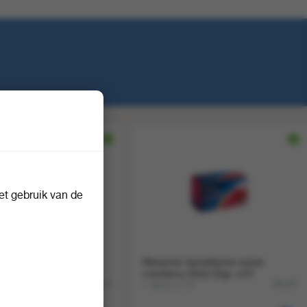
1
4
t gebruik van de
urkischer apfel feige
Messmer kanadische susse
. a10
cranberry 20x2.25gr. a10
10
1 doos a 10
86119
86129