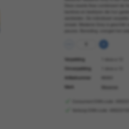
Deze zwarte thee combineert de fri
kantines en bedrijven die hun gast
aanbieden. De individueel verpakt
smaak. Madame Grey is geschikt v
pauzes. Bereiding: overgiet het za
Verpakking
1 doos a 12
Omverpakking
1 doos a 12
Artikelnummer
86063
Merk
Messmer
Consument EAN-code: 40022
Verkoop EAN-code: 40022210
Consumentprijs
€ 2,60