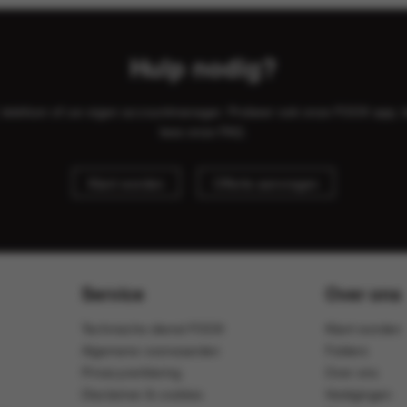
Hulp nodig?
il, telefoon of uw eigen accountmanager. Probeer ook onze FOOX app, 
lees onze
FAQ
.
Klant worden
Offerte aanvragen
Service
Over ons
Technische dienst FOOX
Klant worden
Algemene voorwaarden
Folders
Privacyverklaring
Over ons
Disclaimer & cookies
Vestigingen