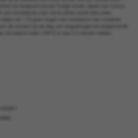
sheid van bergamot met een fruitige smaak. Ideaal voor horeca,
en een aromatische maar niet te sterke zwarte thee willen
e zakjes van 1,75 gram zorgen voor versheid en een constante
oor elk moment van de dag, van vergaderingen tot ontspannende
kje met kokend water (100°C) en laat 3–5 minuten trekken.
21023871
23864