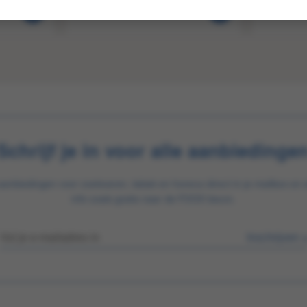
Schrijf je in voor alle aanbiedinge
aanbiedingen voor zoetwaren, tabak en horeca direct in je mailbox en 
info zoals gratis naar de FOOX beurs.
Inschrijven