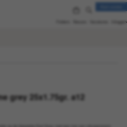
Klant worden
Folders
Nieuws
Vacatures
Inloggen
 grey 25x1.75gr. a12
ie op de klassieke Earl Grey, met een mix van citrusaroma’s.