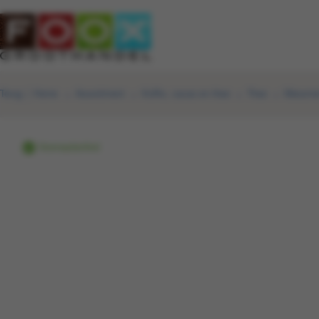
Terug
|
Home
Assortiment
Koffie, cacao en thee
Thee
Messmer
Voorraadartikel