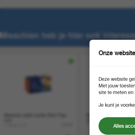
Misschien heb je hier ook interess
Onze website
Deze website geb
Met jouw toeste
site te meten en
Je kunt je voorke
Messmer apfel vanille 20x2.75gr.
Messmer aprikose pfirsic
a10
20x2.75gr. a10
1 doos a 10
1 doos a 10
86089
Alles acc