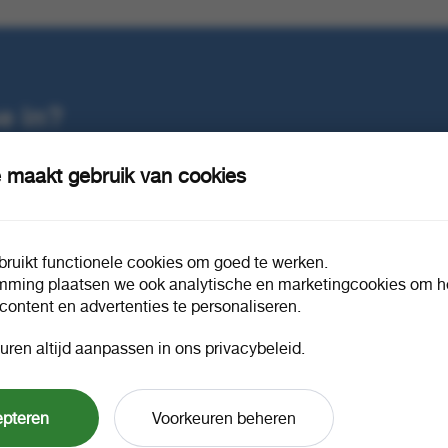
Consument-EAN
400222102387
Verkoop EAN
400222102386
e in?
 maakt gebruik van cookies
ruikt functionele cookies om goed te werken.
mming plaatsen we ook analytische en marketingcookies om he
 content en advertenties te personaliseren.
uren altijd aanpassen in ons privacybeleid.
h
Messmer rooibos pur 20x2.00gr.
Messmer t
a10
20x2.50gr
1 doos a 10
1 doos a 
86091
86103
epteren
Voorkeuren beheren