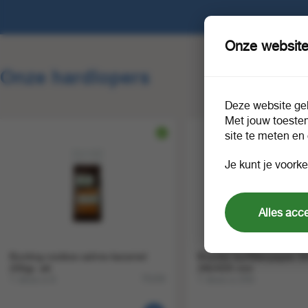
Onze website
Onze hardlopers
Deze website geb
Met jouw toeste
site te meten en
Je kunt je voorke
Alles acc
Bunting rooibos sahne-karamel
Bravilor korffilterpapier 
200gr. a6
280/635 mm
1 doos a 6
1 doos a 250
75159