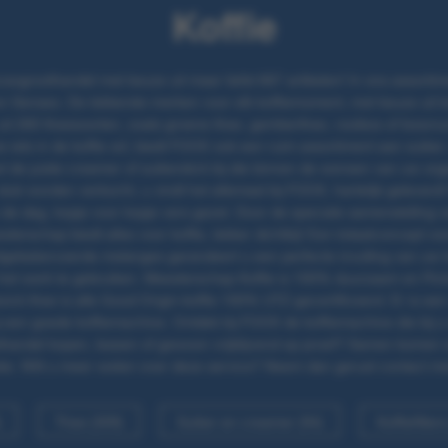
Koffie
aogroothandel met keuze uit maar liefst 667 artikelen! In ons assorti
 Senseo. De lekkerste merken voor elk koffiemoment, met keuze uit koffi
 uit 260 theesoorten, zoals groene thee, gemberthee, rooibos of bosvr
 iets in de koffie wil, biedt FOOX ook een ruim assortiment aan suiker,
wel de juiste creamer of suikerstick bij die binnen de wensen van uw org
tuk worden verkocht, u vindt het allemaal bij FOOX, hartelijk geleverd
de dag, kopje voor kopje vers gezet. Door de speciale samenstelling 
sterschap biedt alles voor koffie, lekker dichtbij! Een totaalconcept vo
tgebalanceerde melanges garandeert u een perfecte invulling van uw k
et werk te gebruiken. Meesterschap Koffie is 100% duurzaam en Pickwi
ick thee is alle Good Origin-koffie 100% UTZ-gecertificeerd. Er is een
j een goede koffiemachine. Ontdek bij FOOX de koffiemachine die bij 
handel kopen, leasen of gewoon vrijblijvend op proef? Samen komen wij 
tie. Wilt u meer weten over deze service? Neem dan gerust contact me
)
Thee (309)
Suiker en creamer (94)
Koffiefilters