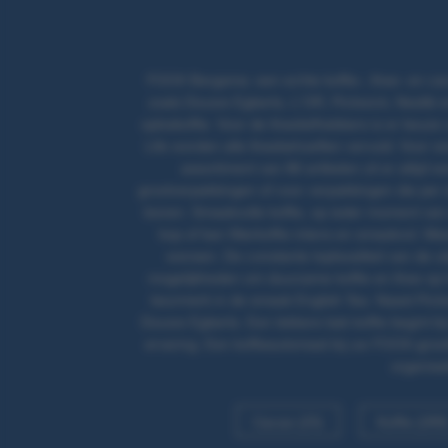
FOOX Bergsma: een echte koffie-, thee- en cac
zoals Douwe Egberts, L'OR, Pickwick, Nestlé en
oploskoffie. Voor de theeliefhebbers is er keuze
Life worden alle theebehoeften vervuld. Voor wie
assortiment van 86 artikelen zit er altijd 
grootverpakkingen of voor verpakkingen die per s
bonen. Smaakvolle koffie, op ieder moment van 
kop of kan filterkoffie intens en smaakvol. Mee
wensen. De constante topkwaliteit van de ui
mogelijkheden om duurzame koffie en thee op h
keurmerk in de smaak English Tea. Naast Pickw
Douwe Egberts. Een lekkere bak koffie begint bi
ervaring. Een koffieautomaat bij uw FOOX-groot
organisa
Cacao (25)
Koffie (289