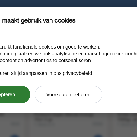
 maakt gebruik van cookies
ruikt functionele cookies om goed te werken.
mming plaatsen we ook analytische en marketingcookies om he
 content en advertenties te personaliseren.
uren altijd aanpassen in ons privacybeleid.
epteren
Voorkeuren beheren
B40
Pickwick Super Blends Energy
Tchibo ca
15x1.5 gr
1000gr. a
1 doos a 4
1 doos a 
8630
55582