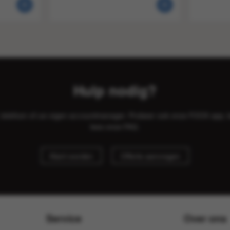
Hulp nodig?
il, telefoon of uw eigen accountmanager. Probeer ook onze FOOX app, 
lees onze
FAQ
.
Klant worden
Offerte aanvragen
Service
Over ons