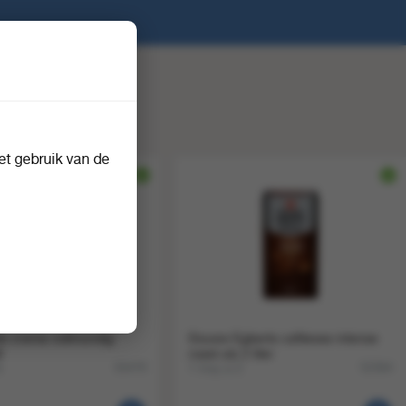
t gebruik van de
fe crema vollmundig
Douwe Egberts cafitesse intense
8
roast utz 2 liter
8
1 tray a 2
55479
52364