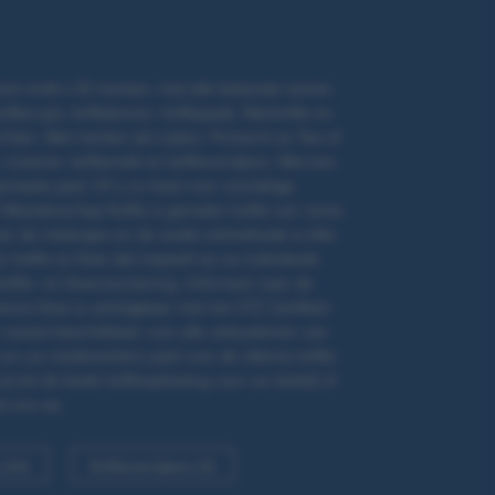
ment vindt u 52 merken, met alle bekende namen
ecups, koffiebonen, koffiepads, filterkoffie en
uchten. Met merken als Lipton, Pickwick en Tea of
 creamer, koffiemelk en koffieverrijkers. Met een
anisatie past. Of u nu kiest voor voordelige
! Meesterschap Koffie is gemalen koffie van verse
van de melanges en de snelle zetmethode is elke
or koffie en thee dat inspeelt op uw individuele
offie- en theevoorziening. Informeer naar de
ck thee is verkrijgbaar met het UTZ Certified-
 variant beschikbaar voor alle zetsystemen van
u en uw medewerkers past voor de ultieme koffie-
tot de beste koffieoplossing voor uw bedrijf of
t ons op.
 (24)
Koffieverrijkers (3)