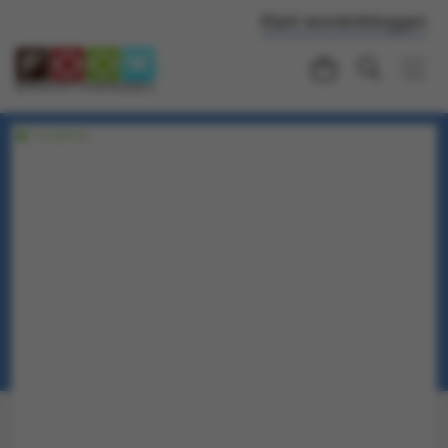
Klant worden
Inloggen
Voorraadartikel