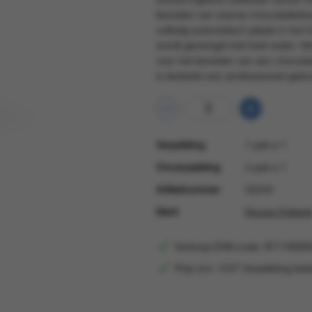
bereiden van warme chocoladedran
volledig automatisch plaats in het
wordt gemengd met heet water. He
voor het bereiden van een chocolad
is bedoeld voor professioneel gebr
Verpakking
1 pak a 1
Omverpakking
4 pak a 1
Artikelnummer
52244
Merk
Douwe Egbert
Verkoop EAN-code: 87110000
Prijs incl.: 0.07 Verpakking bel
Verkoop EAN
871100005476