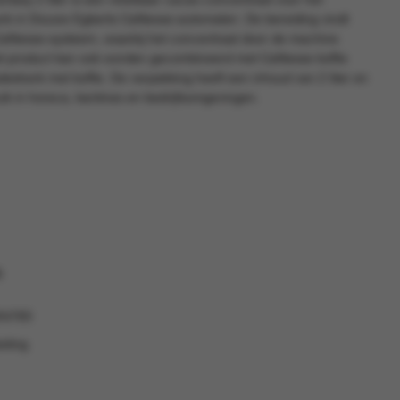
k in Douwe Egberts Cafitesse-automaten. De bereiding vindt
 Cafitesse-systeem, waarbij het concentraat door de machine
t product kan ook worden gecombineerd met Cafitesse koffie
edrank met koffie. De verpakking heeft een inhoud van 2 liter en
uik in horeca, kantines en bedrijfsomgevingen.
s
54765
asting
5