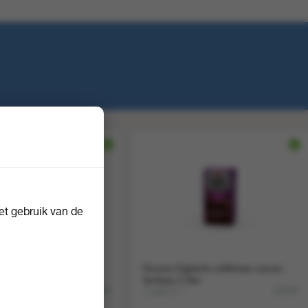
8
t gebruik van de
erts cafitesse cacao
Douwe Egberts cafitesse cacao
iter
fantasy 2 liter
4
1 pak a 1
60666
52244