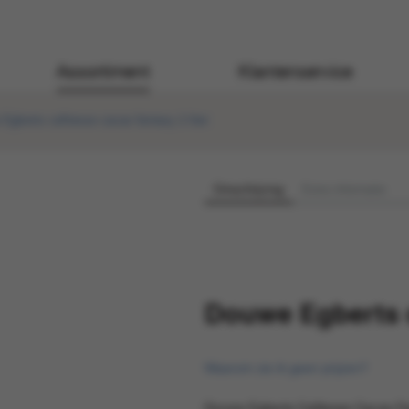
Assortiment
Klantenservice
Egberts cafitesse cacao fantasy 2 liter
Omschrijving
Extra informatie
Douwe Egberts ca
Waarom zie ik geen prijzen?
Douwe Egberts Cafitesse Cacao Fant