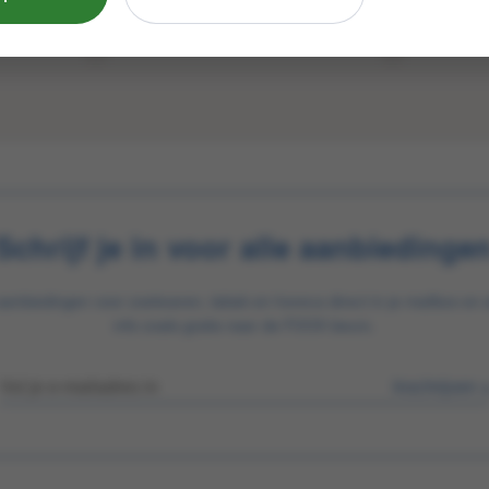
Schrijf je in voor alle aanbiedinge
aanbiedingen voor zoetwaren, tabak en horeca direct in je mailbox en 
info zoals gratis naar de FOOX beurs.
Inschrijven