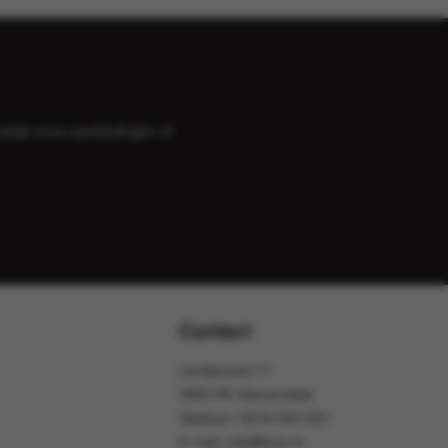
bekijk onze
aanbiedingen
of
Contact
Landjuweel 11
3905 PE Veenendaal
Telefoon:
0318 553 322
E-mail:
info@foox.nl