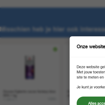
Misschien heb je hier ook interess
Onze website
Deze website geb
Met jouw toeste
site te meten en
Je kunt je voorke
Douwe Egberts cacao fantasy blue
Douwe Egberts cacao fa
RFA 1 kg
sticks RFA
1 zak a 1
1 display a 100
53981
Alles acc