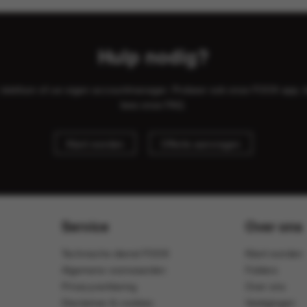
Hulp nodig?
il, telefoon of uw eigen accountmanager. Probeer ook onze FOOX app, 
lees onze
FAQ
.
Klant worden
Offerte aanvragen
Service
Over ons
Technische dienst FOOX
Klant worden
Algemene voorwaarden
Folders
Privacyverklaring
Over ons
Disclaimer & cookies
Vestigingen