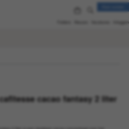
Klant worden
Folders
Nieuws
Vacatures
Inloggen
fitesse cacao fantasy 2 liter
asy 2 liter is een vloeibaar cacao concentraat voor het