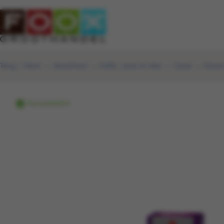
Terug
|
Home
Assortiment
Koffie, cacao en thee
Cacao
Douwe 
Voorraadartikel