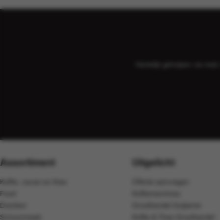
Hartelijk geholpen via ma
Assortiment
Uitgelicht
Koffie, cacao en thee
Offerte aanvragen
Food
Koffiemachines
Dranken
Groothandel Gulpener
Schoonmaak
Koffie & Thee Groothandel