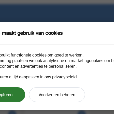
e in?
 maakt gebruik van cookies
ruikt functionele cookies om goed te werken.
mming plaatsen we ook analytische en marketingcookies om he
 content en advertenties te personaliseren.
uren altijd aanpassen in ons privacybeleid.
. a12
B&C zachte speculoos 350gr. a12
epteren
Voorkeuren beheren
1 doos a 12
75473
75475