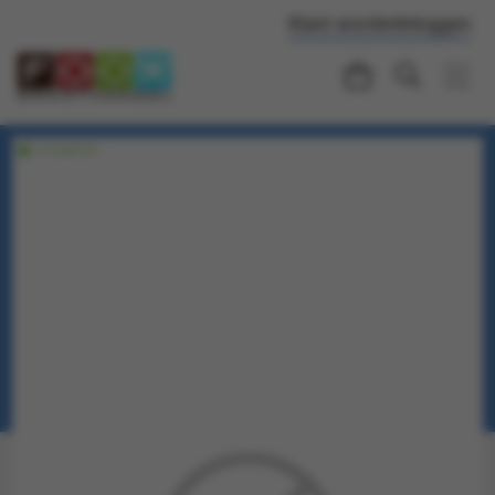
Klant worden
Inloggen
Voorraadartikel