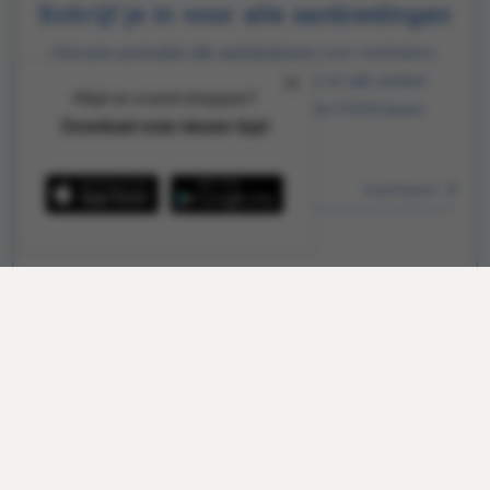
Schrijf je in voor alle aanbiedingen
Ontvang periodiek alle aanbiedingen voor zoetwaren,
tabak en horeca direct in je mailbox en alle andere
Altijd en overal shoppen?
interessante info zoals gratis naar de FOOX beurs.
Download onze nieuwe App!
Inschrijven
Hulp nodig?
Hartelijk geholpen via mail, telefoon of uw eigen
accountmanager. Probeer ook onze FOOX app,
bekijk onze
aanbiedingen
of lees onze
FAQ
.