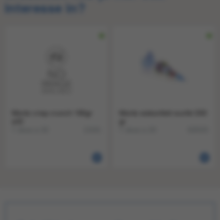
interesse in?
Moritz crisp crunch 180gr
Moritz eiskonfekt wurfel 200
a32
gr
1 doos a 32
1 doos a 20
13181
828325