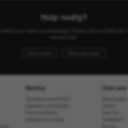
Hulp nodig?
il, telefoon of uw eigen accountmanager. Probeer ook onze FOOX app, 
lees onze
FAQ
.
Klant worden
Offerte aanvragen
Service
Over ons
Technische dienst FOOX
Klant worden
Algemene voorwaarden
Folders
Privacyverklaring
Over ons
Disclaimer & cookies
Vestigingen
ijven
Nieuws