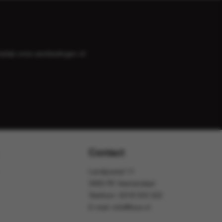
bekijk onze
aanbiedingen
of
Contact
Landjuweel 11
3905 PE Veenendaal
Telefoon:
0318 553 322
E-mail:
info@foox.nl