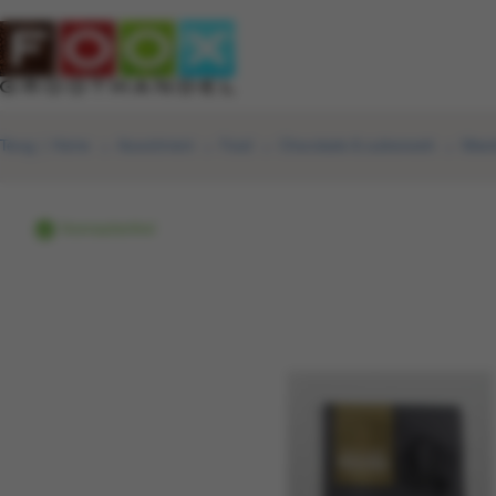
Terug
|
Home
Assortiment
Food
Chocolade & suikerwerk
Meen
Voorraadartikel