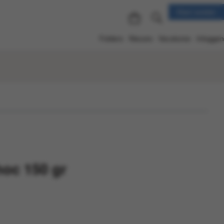
Klant worden
Folders
Nieuws
Vacatures
Inloggen
oc 150 gr