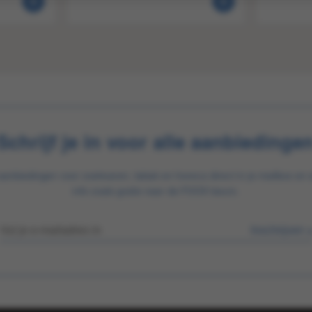
Schrijf je in voor alle aanbiedinge
aanbiedingen voor zoetwaren, tabak en horeca direct in je mailbox en 
info zoals gratis naar de FOOX beurs.
Inschrijven