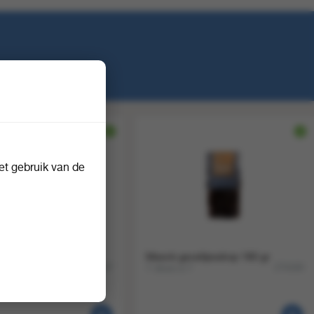
t gebruik van de
psiroop 200 ml
Meenk geveltjesdrop 180 gr
12
1 doos a 7
274437
274169