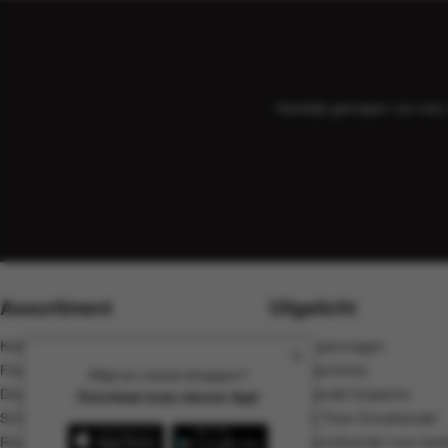
Hartelijk geholpen via ma
Assortiment
Uitgelicht
Koffie, cacao en thee
Offerte aanvragen
Food
Koffiemachines
Altijd en overal shoppen?
Dranken
Groothandel Gulpener
Download onze nieuwe App!
Schoonmaak
Koffie & Thee Groothandel
Rookwaren
Koffie groothandel voor bedr