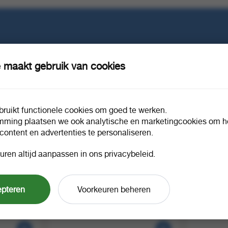
e in?
 maakt gebruik van cookies
Opruiming 50% korting!!
OP=OP!!
ruikt functionele cookies om goed te werken.
mming plaatsen we ook analytische en marketingcookies om he
 content en advertenties te personaliseren.
uren altijd aanpassen in ons privacybeleid.
 160 gr
Meenk cadeau doos zoet zout &
Meenk dro
epteren
Voorkeuren beheren
1 doos a 
274103
peperig 526 gr
1 doos a 4
274004