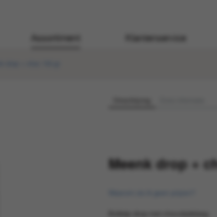
Assortiment
Klantenservice
k drop + choc 150 gr
Omschrijving
Extra informatie
Meenk drop + ch
Waarom zie ik geen prijzen?
Bolletje drop met chocoladelaag