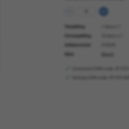
Verpakking
1 doos a 7
Omverpakking
10 doos a 7
Artikelnummer
274239
Merk
Meenk
Consument EAN-code: 87125
Verkoop EAN-code: 87125140
Consumentprijs
€ 4,50
Consument-EAN
871251409940
Verkoop EAN
871251400940
EAN omverpakking
871251480940