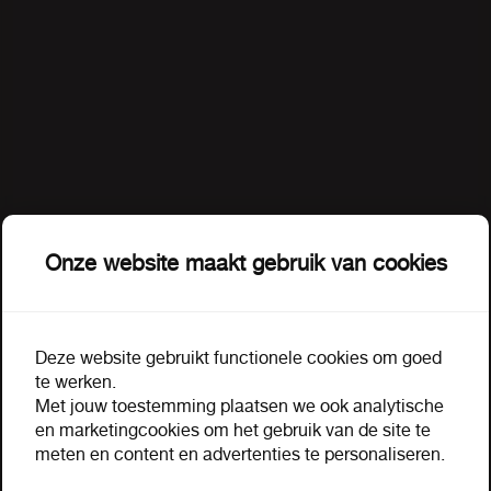
Onze website maakt gebruik van cookies
Leeftijd verificatie
Deze website gebruikt functionele cookies om goed
De pagina of het document waar u om heeft
te werken.
gevraagd bevat handelsinformatie inzake
Met jouw toestemming plaatsen we ook analytische
Omschrijving
Extra informatie
tabaksartikelen of alcoholische dranken en is
en marketingcookies om het gebruik van de site te
uitsluitend bestemd voor wederverkopers van deze
meten en content en advertenties te personaliseren.
producten. Tevens moet u voor het inzien van de