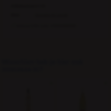
Artikelnummer
65788
Merk
Domaine de Laguile
Verkoop EAN-code: 3760044660482
Verkoop
3760044660482
EAN
Misschien heb je hier ook
interesse in?