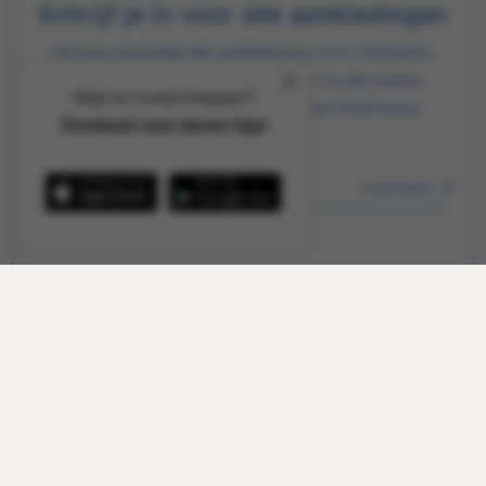
Schrijf je in voor alle aanbiedingen
Ontvang periodiek alle aanbiedingen voor zoetwaren,
tabak en horeca direct in je mailbox en alle andere
Altijd en overal shoppen?
interessante info zoals gratis naar de FOOX beurs.
Download onze nieuwe App!
Inschrijven
Hulp nodig?
Hartelijk geholpen via mail, telefoon of uw eigen
accountmanager. Probeer ook onze FOOX app,
bekijk onze
aanbiedingen
of lees onze
FAQ
.