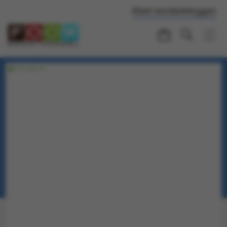
Klant worden
Inloggen
Voorraadartikel