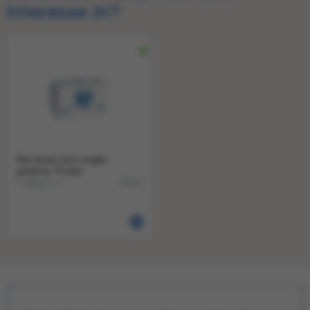
interesse in?
Sisi sinas zero sugar
postmix 10 liter
1 doos a 1
74922