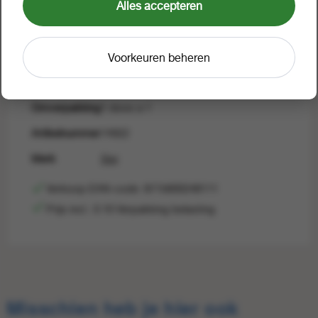
Waarom zie ik geen prijzen?
Alles accepteren
Voorkeuren beheren
Verpakking
1 doos a 1
Omverpakking
1 doos a 1
Artikelnummer
74922
Merk
Sisi
Verkoop EAN-code: 8715600248111
Prijs incl.: 0.10 Verpakking belasting
Verkoop
8715600248111
EAN
Misschien heb je hier ook