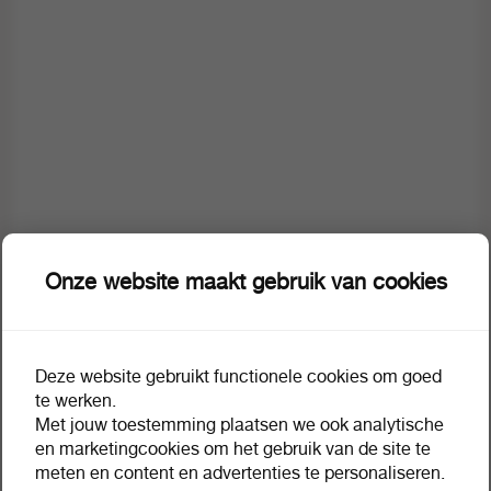
Onze website maakt gebruik van cookies
Omschrijving
Extra informatie
Deze website gebruikt functionele cookies om goed
te werken.
Chocomel vol fles 20 cl
Met jouw toestemming plaatsen we ook analytische
en marketingcookies om het gebruik van de site te
Waarom zie ik geen prijzen?
meten en content en advertenties te personaliseren.