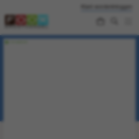
Klant worden
Inloggen
Voorraadartikel