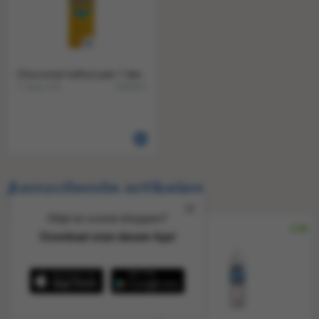
Chocomel halfvol pak 1 liter
1 tray a 6
634421
Aanvullende artikelen
Altijd en overal shoppen?
Download onze nieuwe App!