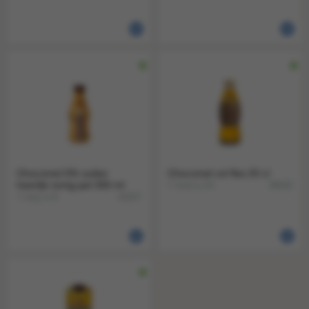
Chocomel 0% suiker
Chocomel vol fles 20 cl
heerlijk romig pet 300 ml
1 krat a 24
39420
1 tray a 6
41167