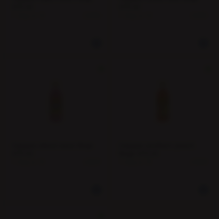
473 ml
473 ml
1 tray a 12
1 tray a 12
13336
13325
Calypso island wave flesje
Calypso southern peach
473 ml
flesje 473 ml
1 tray a 12
1 tray a 12
13323
13333