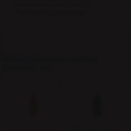
Consument EAN-code: 79581184003
Verkoop EAN-code: 79581448488
Consument-
79581184003
EAN
Verkoop
79581448488
EAN
Misschien heb je hier ook
interesse in?
Calypso triple melon flesje
Calypso ocean blue flesje