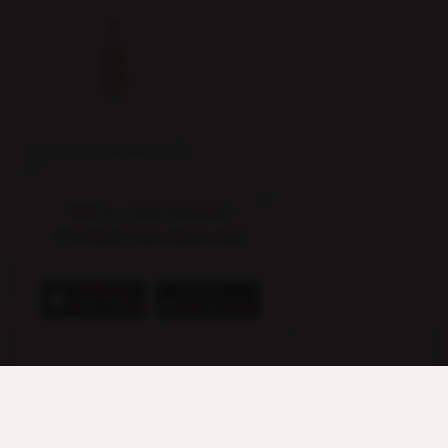
Calypso original flesje 473
ml
1 tray a 12
13326
Altijd en overal shoppen?
Download onze nieuwe App!
Schrijf je in voor alle aanbiedingen
Ontvang periodiek alle aanbiedingen voor zoetwaren,
tabak en horeca direct in je mailbox en alle andere