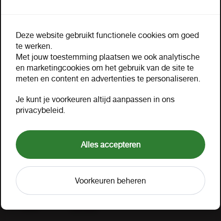
Leeftijd verificatie
Deze website gebruikt functionele cookies om goed
De pagina of het document waar u om heeft
Omschrijving
Extra informatie
te werken.
gevraagd bevat handelsinformatie inzake
Met jouw toestemming plaatsen we ook analytische
tabaksartikelen of alcoholische dranken en is
en marketingcookies om het gebruik van de site te
Calypso original flesje 473 ml
uitsluitend bestemd voor wederverkopers van deze
meten en content en advertenties te personaliseren.
producten. Tevens moet u voor het inzien van de
Waarom zie ik geen prijzen?
Je kunt je voorkeuren altijd aanpassen in ons
inhoud minimaal 18 jaar oud zijn.
privacybeleid.
Bent u 18 jaar of ouder en wederverkoper van
tabaksproducten en/of alcoholische dranken?
Alles accepteren
Nee
Ja
Verpakking
1 tray a 12
Omverpakking
1 tray a 12
Voorkeuren beheren
Artikelnummer
13326
Merk
Calypso