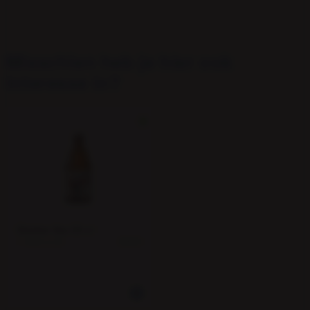
EAN
Misschien heb je hier ook
interesse in?
Sloeber fles 33 cl
1 krat a 24
35803