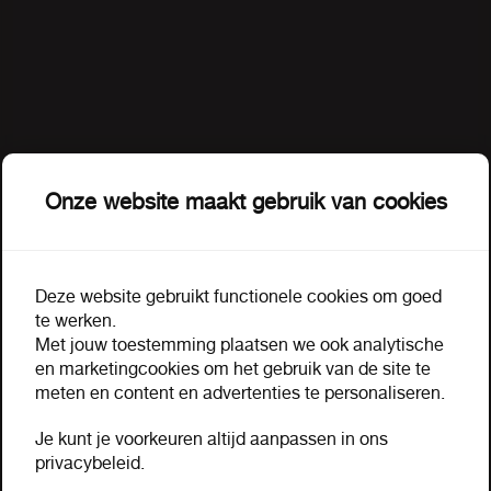
Onze website maakt gebruik van cookies
Leeftijd verificatie
Deze website gebruikt functionele cookies om goed
De pagina of het document waar u om heeft
te werken.
gevraagd bevat handelsinformatie inzake
Met jouw toestemming plaatsen we ook analytische
tabaksartikelen of alcoholische dranken en is
en marketingcookies om het gebruik van de site te
Omschrijving
Extra informatie
uitsluitend bestemd voor wederverkopers van deze
meten en content en advertenties te personaliseren.
producten. Tevens moet u voor het inzien van de
Je kunt je voorkeuren altijd aanpassen in ons
Sloeber fles 33 cl
inhoud minimaal 18 jaar oud zijn.
privacybeleid.
Bent u 18 jaar of ouder en wederverkoper van