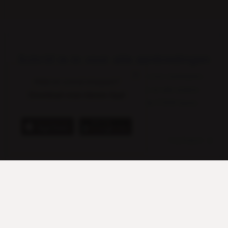
Schrijf je in voor alle aanbiedingen
Ontvang periodiek alle aanbiedingen voor zoetwaren,
Altijd en overal shoppen?
tabak en horeca direct in je mailbox en alle andere
Download onze nieuwe App!
interessante info zoals gratis naar de FOOX beurs.
Inschrijven
Hulp nodig?
Hartelijk geholpen via mail, telefoon of uw eigen