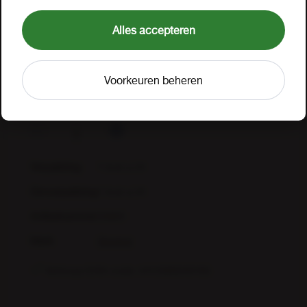
Waarom zie ik geen prijzen?
tabaksproducten en/of alcoholische dranken?
Alles accepteren
Sloeber, gebrouwen door een brouwersfamilie die al
Nee
Ja
generaties meegaat, is een bovengistend bier met
nagisting op de fles. Dit goudgele bier heeft een mooi
Voorkeuren beheren
witte schuimkraag, veel fruitigheid, moutaroma's en
een bescheiden bittertje in de finish.
Verpakking
1 krat a 24
Omverpakking
1 krat a 24
Artikelnummer
35803
Merk
Sloeber
Verkoop EAN-code: 5412583240165
Verkoop
5412583240165