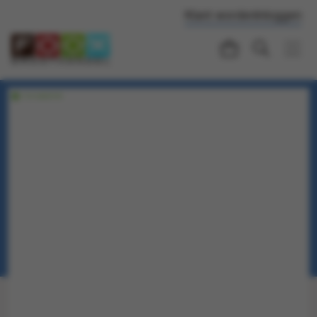
Klant worden
Inloggen
Voorraadartikel