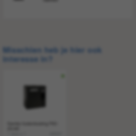
Misschien heb je hier ook
interesse in?
Gamko fustenkoeling FK2-
25/4R
1 stuk a 1
498307