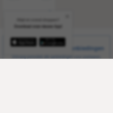
Altijd en overal shoppen?
Download onze nieuwe App!
Schrijf je in voor alle aanbiedingen
Ontvang periodiek alle aanbiedingen voor zoetwaren,
tabak en horeca direct in je mailbox en alle andere
interessante info zoals gratis naar de FOOX beurs.
Inschrijven