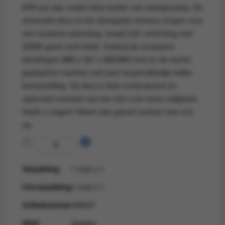
kWh per jaar maakt deze koeler ook energiezuinig. De
antraciete deur en het zilvergrijze interieur zorgen voor
een moderne uitstraling, terwijl LED-verlichting met
3200K goed zicht biedt. Dankzij de compacte
afmetingen (880 x 567 x 860/880 mm) en de rechts
geplaatste machine-unit past hij gemakkelijk inelke
baropstelling. De deur is links scharnierend en
optioneel voorzien van een slot voor extra veiligheid.
Heeft u vragen? Neem dan gerust contact met ons
op.
Verpakking
1 stuk a 1
Omverpakking
1 stuk a 1
Artikelnummer
498307
Merk
Gamko