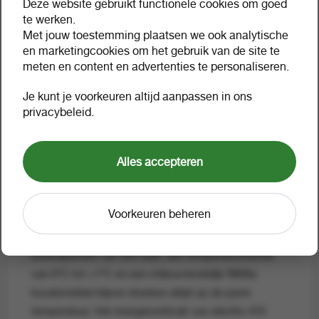
Deze website gebruikt functionele cookies om goed
te werken.
Omschrijving
Met jouw toestemming plaatsen we ook analytische
en marketingcookies om het gebruik van de site te
meten en content en advertenties te personaliseren.
Gamko fustenkoeling FK2-
25/4R
Je kunt je voorkeuren altijd aanpassen in ons
privacybeleid.
Waarom zie ik geen prijzen?
Alles accepteren
De Gamko fustenkoeling FK2-25/4R is de ideale
oplossing voor horecazaken die compacte, efficiënte
koeling zoeken. Deze fustenkoelkast biedt ruimte
Voorkeuren beheren
voor één 50 liter fust en vier 20 liter fusten, perfect
voor intensief gebruik achter de bar. Met een
koelcapaciteit van 504 watt, een temperatuurbereik
van 0°C tot +7°C en een milieuvriendelijk R600a
koudemiddel blijven dranken altijd op de juiste
temperatuur. Het energieverbruik van slechts 470