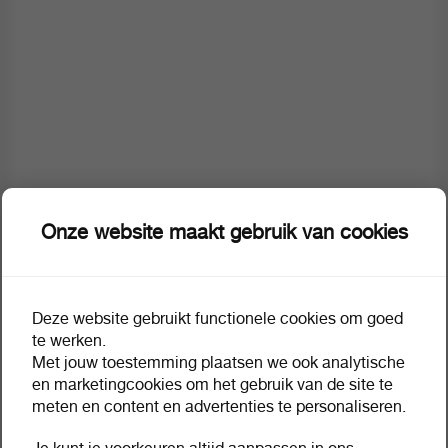
Onze website maakt gebruik van cookies
Omschrijving
Deze website gebruikt functionele cookies om goed
te werken.
Animo optivend 22 TS HS
Met jouw toestemming plaatsen we ook analytische
Duo NG zwartgrijs
en marketingcookies om het gebruik van de site te
meten en content en advertenties te personaliseren.
Waarom zie ik geen prijzen?