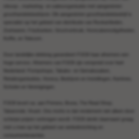
inkoop-, marketing- en salesorganisatie met aangesloten
groothandelsbedrijven. Elk aangesloten groothandelsbedrijf is
specialist op het gebied van distributie van Rookartikelen,
Zoetwaren, Frisdranken, Grootverbruik, Horecabenodigdheden,
Koffie, en Telecom.
Door landelijke dekking garandeert FOOX haar afnemers een
hoge service. Afnemers van FOOX zijn verspreid over heel
Nederland: Pompshops, Tabaks- en Gemakszaken,
Retailorganisaties, Horeca, Bedrijven en Instellingen, Kantines,
Scholen en Verenigingen.
FOOX levert oa. aan Primera, Bruna, The Read Shop,
Tabaronde, Vivant. Ons motto is dat rendement niet alleen door
scherpe prijzen verkregen wordt. FOOX denkt daarnaast graag
met u mee op het gebied van winkelinrichting en
consumentenacties.