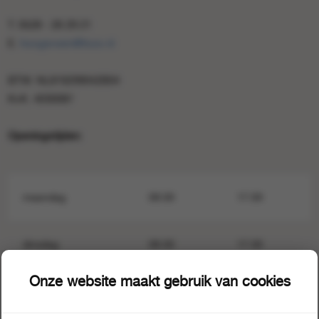
T. 0528 - 26 29 21
E.
hoogeveen@foox.nl
BTW. NL819299042B04
KvK. 4030087
Openingstijden:
maandag
08.00
17.00
dinsdag
08.00
17.00
Onze website maakt gebruik van cookies
woensdag
08.00
17.00