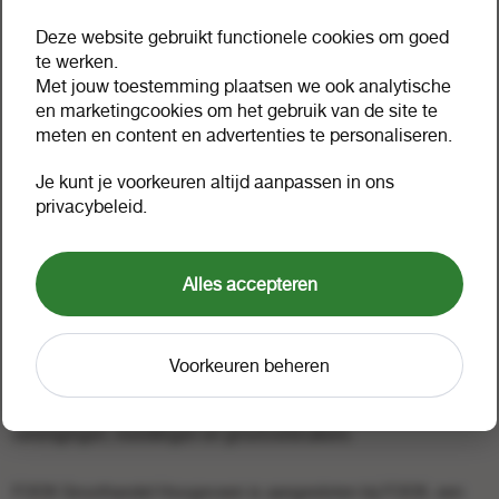
donderdag
08.00
17.00
Deze website gebruikt functionele cookies om goed
te werken.
Met jouw toestemming plaatsen we ook analytische
vrijdag
08.00
16.00
en marketingcookies om het gebruik van de site te
meten en content en advertenties te personaliseren.
Je kunt je voorkeuren altijd aanpassen in ons
FOOX Groothandel Hoogeveen is een regionale groothandel
privacybeleid.
met een breed assortiment van food en non-food artikelen.
Onze klanten kiezen voor service, gemak en snelle distributie.
Alles accepteren
Met het meest complete assortiment sigaretten, shag &
sigaren, zoetwaren, frisdranken, koffie, disposables,
schoonmaakmiddelen, hygiënepapier en kerstpakketten
Voorkeuren beheren
voorziet Groothandel Bergsma in de behoefte van gemaks- en
tabakswinkels, pompshops, horeca, bedrijvenmarkt, scholen,
verenigingen, instellingen en grootverbruikers.
FOOX Groothandel Hoogeveen is aangesloten bij FOOX, een