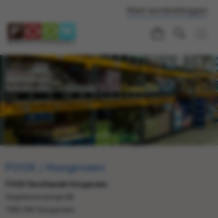
Klant worden
Inloggen
FOOX | Hoogeveen
FOOX Groothandel Hoogeveen
Stephensonstraat 66
7903 AW Hoogeveen