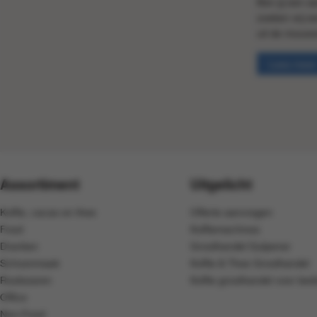
Ben jij een a
zoeken wij e
uit de mouwe
Lees meer
Assortiment
Uitgelicht
Koffie, cacao en thee
Offerte aanvragen
Food
Koffiemachines
Dranken
Groothandel Gulpener
Schoonmaak
Koffie & Thee Groothandel
Rookwaren
Koffie groothandel voor bedr
Office
Non-Food