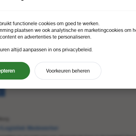
eze stage is de perfecte kans voor jou om je marketingtalent verder te
isch en gezellig team!
ruikt functionele cookies om goed te werken.
mming plaatsen we ook analytische en marketingcookies om he
 content en advertenties te personaliseren.
tburg
uren altijd aanpassen in ons privacybeleid.
 Service Medewerker
en Customer Service Medewerker die onze klanten helpt met hun vrag
epteren
Voorkeuren beheren
s jij klantgericht, communicatief vaardig en stressbestendig bent, dan p
tburg
/Logistiek Medewerker