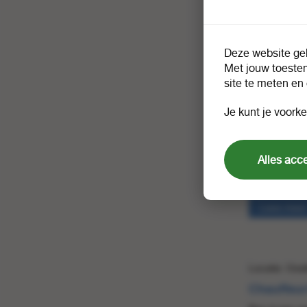
versterken. D
in een dynam
Lees meer
Deze website geb
Met jouw toeste
site te meten en
Locatie: Oos
Je kunt je voorke
Customer
Wij zoeken e
Alles acc
problemen. Al
in ons team!
Lees meer
Locatie: Oos
Chauffeur