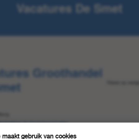
Vacatures De Smet
tures Groothandel
Smet
Filteren op vestig
tburg
Marketing & Communicatie
zoek naar een enthousiaste Stagiair Marketing & Communicatie die ons
 maakt gebruik van cookies