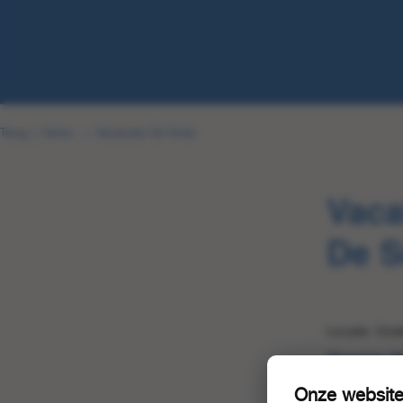
Terug
|
Home
Vacatures De Smet
Vaca
De 
Locatie: Oos
Stagiair 
Wij zijn op 
Onze website