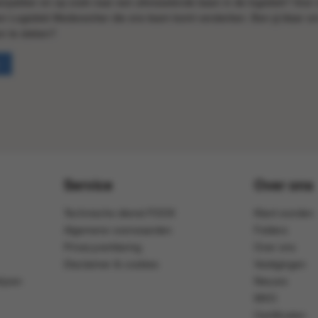
anpakker en op zoek naar een afwisselende baan in de logistiek? Voor
en Logistiek Medewerker die ons team komt versterken. Ben jij klaar o
n te steken?
Service
Over ons
Technische dienst FOOX
Klant worden
Algemene voorwaarden
Folders
Privacyverklaring
Over ons
Disclaimer & cookies
Vestigingen
ijven
Nieuws
MVO
Certificaten