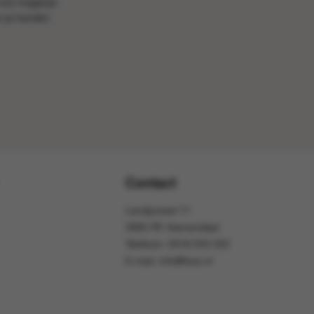
 ons magazijn
m je handen
Contact
Landjuweel 11
3905 PE Veenendaal
Telefoon:
0318 553 322
E-mail:
info@foox.nl