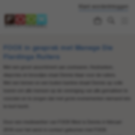
Klant worden
Inloggen
FOOX in gesprek met Manege Die
Flardinga Ruiters
Met een groot assortiment aan zoetwaren, frisdranken,
diepvries en broodjes staat Dennis klaar voor de ruiters.
Met een binnen en een buiten kantine draait Dennis op volle
toeren om alle mensen op de vereniging van alle gemakken te
voorzien en te zorgen dat met grote evenementen niemand iets
te kort komt.
Door een medewerker van FOOX West is Dennis in februari
2018 voor het eerst in contact gekomen met FOOX.