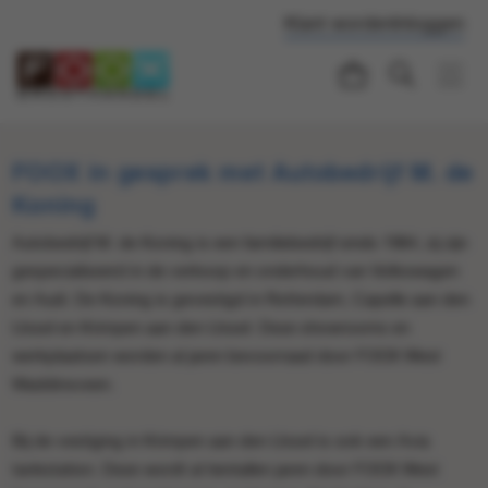
Klant worden
Inloggen
FOOX in gesprek met Autobedrijf M. de
Koning
Autobedrijf M. de Koning is een familiebedrijf sinds 1964, zij zijn
gespecialiseerd in de verkoop en onderhoud van Volkswagen
en Audi. De Koning is gevestigd in Rotterdam, Capelle aan den
IJssel en Krimpen aan den IJssel. Deze showrooms en
werkplaatsen worden al jaren bevoorraad door FOOX West
Waddinxveen.
Bij de vestiging in Krimpen aan den IJssel is ook een Avia
tankstation. Deze wordt al tientallen jaren door FOOX West