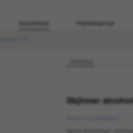
Assortiment
Klantenservice
lticleaner 1 liter
Omschrijving
Skjinner alcohol
Waarom zie ik geen prijzen?
Skjinner alcoholreiniger / multireinig