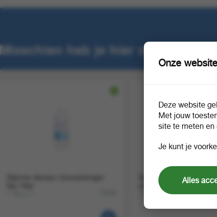
Misschien heb je hier ook interess
Onze website
Deze website geb
Met jouw toeste
site te meten en
Je kunt je voorke
Skjinner deosan citronelreiniger
Superreiniger keukenrein
Alles acc
fles 1liter
ontvetter 750 ml
1 fles a 1
1 stuk a 1
78686