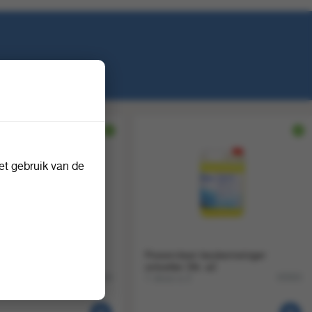
t gebruik van de
5 alkalische reiniger &
Powerclean keukenreiniger
0 liter
ontvetter 5ltr. a2
1 doos a 2
83164
83583