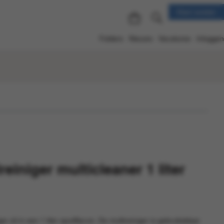
Klant worden
Folders
Nieuws
Vacatures
Inloggen
reiniger multicleaner 1 liter
er zit in een 1 liter spuitflacon. De multireiniger is gebruiksklaar