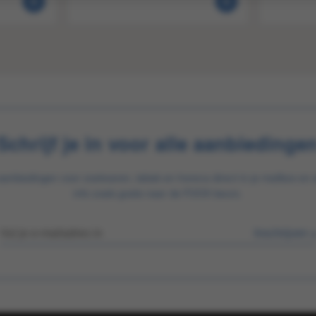
Schrijf je in voor alle aanbiedinge
aanbiedingen voor zoetwaren, tabak en horeca direct in je mailbox en 
info zoals gratis naar de FOOX beurs.
Inschrijven