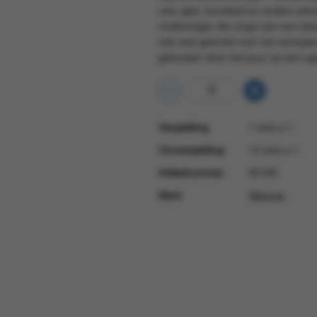
voor glas, kunststof en andere afw
multireiniger die zorgt voor een st
ook veel gebruikt voor het verwijder
gebruiken door het puur op een opp
Verpakking
1 stuk a 1
Omverpakking
12 stuk a 1
Artikelnummer
85180
Merk
Skjinner