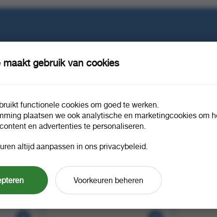
e in?
 maakt gebruik van cookies
ruikt functionele cookies om goed te werken.
mming plaatsen we ook analytische en marketingcookies om he
 content en advertenties te personaliseren.
uren altijd aanpassen in ons privacybeleid.
iger
Skjinner handzeep pompje eco 500
Skjinner V
epteren
Voorkeuren beheren
ml
ontvetter 1
1 stuk a 1
1 can a 1
84715
81333