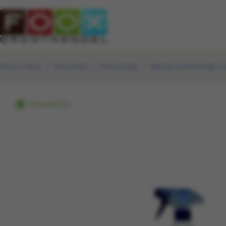
Terug
|
Home
Assortiment
Schoonmaak
Skjinner alcoholreiniger mu
Voorraadartikel