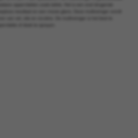
asbare oppervlakten zoals tafels. Het is een snel drogende
reeploos resultaat en een mooie glans. Deze multireiniger wordt
en van vet, olie en nicotine. De multireiniger is het best te
ervlakte of doek te sprayen.