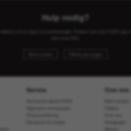
Hulp nodig?
il, telefoon of uw eigen accountmanager. Probeer ook onze FOOX app, 
lees onze
FAQ
.
Klant worden
Offerte aanvragen
Service
Over ons
Technische dienst FOOX
Klant worden
Algemene voorwaarden
Folders
Privacyverklaring
Over ons
Disclaimer & cookies
Vestigingen
ijven
Nieuws