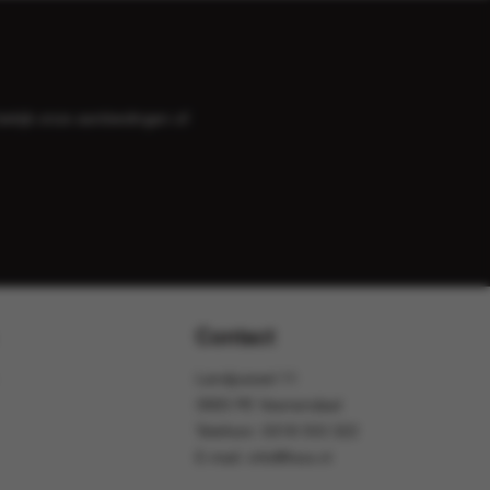
bekijk onze
aanbiedingen
of
Contact
Landjuweel 11
3905 PE Veenendaal
Telefoon:
0318 553 322
E-mail:
info@foox.nl