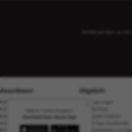
Hartelijk geholpen via ma
Assortiment
Uitgelicht
Koffie, cacao en thee
Offerte aanvragen
Food
Koffiemachines
Altijd en overal shoppen?
Dranken
Groothandel Gulpener
Download onze nieuwe App!
Schoonmaak
Koffie & Thee Groothandel
Rookwaren
Koffie groothandel voor bedr