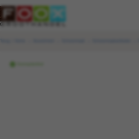
Terug
|
Home
Assortiment
Schoonmaak
Schoonmaakartikelen
Voorraadartikel