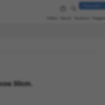
Klant worden
Folders
Nieuws
Vacatures
Inloggen
cos 50cm.