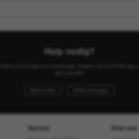
Hulp nodig?
il, telefoon of uw eigen accountmanager. Probeer ook onze FOOX app, 
lees onze
FAQ
.
Klant worden
Offerte aanvragen
Service
Over ons