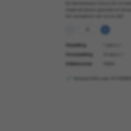
De Kamerbezem Cocos 50 cm heeft
maakt de bezem geschikt om binnen
het verwijderen van vuil en stof.
Verpakking
1 stuk a 1
Omverpakking
10 stuk a 1
Artikelnummer
70640
Verkoop EAN-code: 87152680
Verkoop EAN
871526800102
EAN omverpakking
871526808625