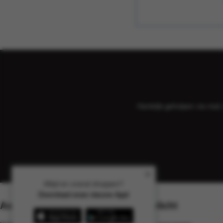
Hartelijk geholpen via ma
Altijd en overal shoppen?
Download onze nieuwe App!
Assortiment
Uitgelicht