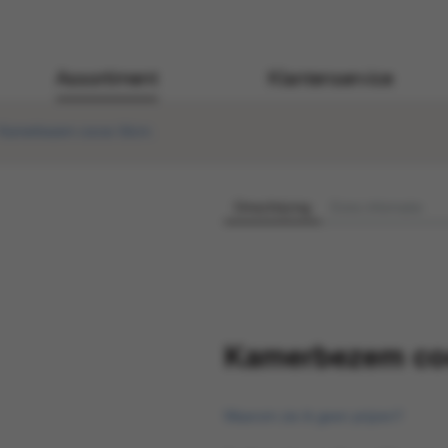
Assortiment
Klantenservice
Kamerbezem cocos 50cm.
Omschrijving
Extra informatie
Kamerbezem co
Waarom zie ik geen prijzen?