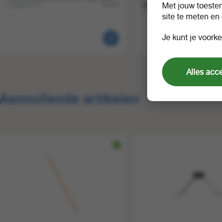
1 pak a 10
83169
klikbaar
Met jouw toeste
1 stuk a 1
site te meten en
Je kunt je voorke
Alles acc
Aanvullende artikelen