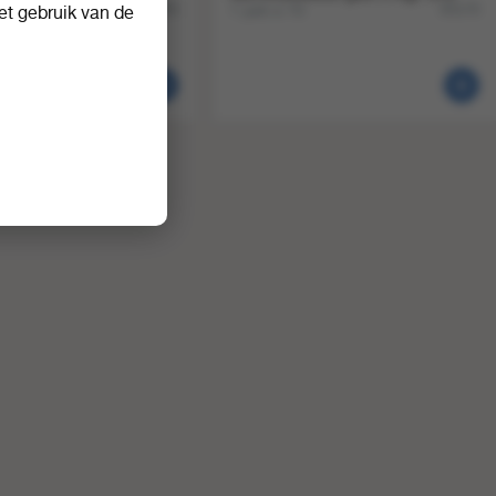
1 pak a 10
85765
83170
t gebruik van de