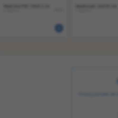
Steel hout FSC 150x2.4 cm
Steelhouder rond 25 mm
1 stuk a 1
1 stuk a 1
70512
Ontvang periodiek alle 