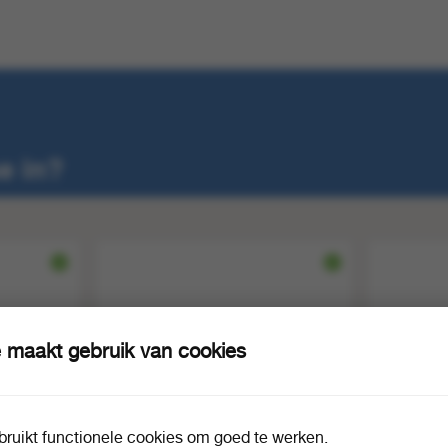
e in?
 maakt gebruik van cookies
ruikt functionele cookies om goed te werken.
 blik
Steelhouder rond 28mm 75mm
Schuurspo