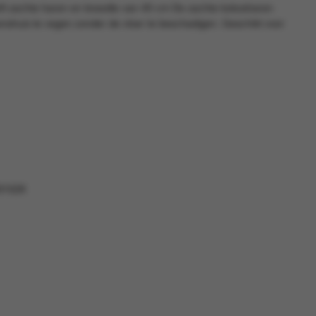
 zachte haren en breedte van 40 cm De zachte kokosharen
shuis te vegen zonder de vloer te beschadigen. Geschikt voor
01028
8
4