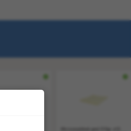
ns geel/groen groot
Microvezeldoek geel 310gr. a10