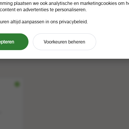
1 stuk a 1
1 stuk a 1
70652
mming plaatsen we ook analytische en marketingcookies om he
79628
 content en advertenties te personaliseren.
uren altijd aanpassen in ons privacybeleid.
epteren
Voorkeuren beheren