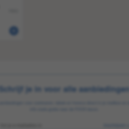
70651
Schrijf je in voor alle aanbiedinge
aanbiedingen voor zoetwaren, tabak en horeca direct in je mailbox en 
info zoals gratis naar de FOOX beurs.
Inschrijven