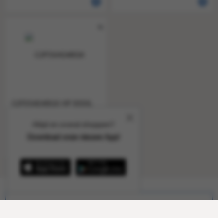
C2P25AE#BGX HP 935XL
OJ PRO ink magenta HC
825page
Altijd en overal shoppen?
1 a 1
858180
Download onze nieuwe App!
Schrijf je in voor alle aanbiedingen