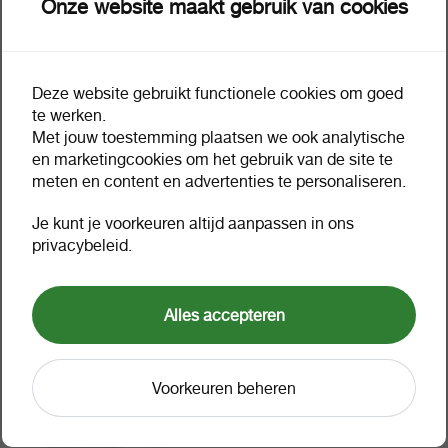
Onze website maakt gebruik van cookies
Deze website gebruikt functionele cookies om goed
Omschrijving
Extra informatie
te werken.
Met jouw toestemming plaatsen we ook analytische
en marketingcookies om het gebruik van de site te
CH563EE#UUS HP 301XL DJ
meten en content en advertenties te personaliseren.
ink black HC 480 pages 8ml
Je kunt je voorkeuren altijd aanpassen in ons
privacybeleid.
Waarom zie ik geen prijzen?
No.301XL 480pages 8ml*HP inkcartridge Nr.301 black
Alles accepteren
XL 8ml*Geschikt voor HP Deskjet 1050. 3000. 2050 en
3050*all-in-one.*
Voorkeuren beheren
Verpakking
1 a 1