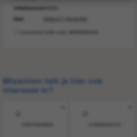
Artikelnummer
846026
Merk
HEWLETT PACKARD
Consument EAN-code: 884962894446
Consumentprijs
€ 54,15
Consument-
884962894446
EAN
Misschien heb je hier ook
interesse in?