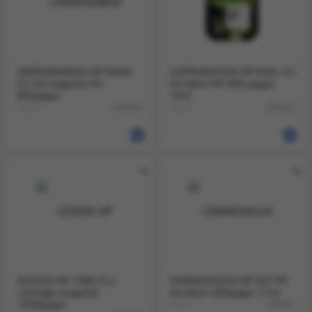
CN055AE#BGX HP 933XL
C2P05AE#UUS HP 62XL OJ
OJ ink magenta HC
ink black HC 600 pages
825pages
12ml
1 a 1
1 a 1
846081
858195
CE323A HP 128A CLJ
C9364EE#UUS HP 337 PS
cartridge magenta
ink black 420pages 11ml
1300pages
1 a 1
845895