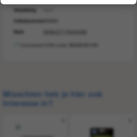
Verpakking
1 a 1
Artikelnummer
840003
Merk
HEWLETT PACKARD
Consument EAN-code: 883585301492
Consumentprijs
€ 198,10
Consument-
883585301492
EAN
Misschien heb je hier ook
interesse in?