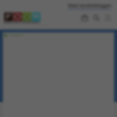
Klant worden
Inloggen
Voorraadartikel