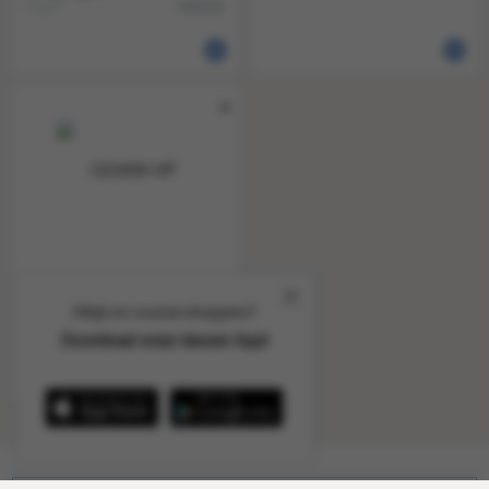
1 a 1
840049
CE340A HP 651A LJ MFP
cartridge black
Altijd en overal shoppen?
13.500pages
1 a 1
840088
Download onze nieuwe App!