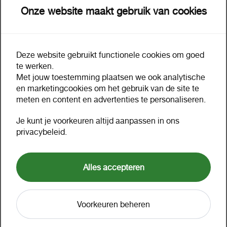
Onze website maakt gebruik van cookies
Deze website gebruikt functionele cookies om goed
Omschrijving
Extra informatie
te werken.
Met jouw toestemming plaatsen we ook analytische
en marketingcookies om het gebruik van de site te
CC530A HP 304A CLJ
meten en content en advertenties te personaliseren.
cartridge black HC
Je kunt je voorkeuren altijd aanpassen in ons
3500pages
privacybeleid.
Waarom zie ik geen prijzen?
Alles accepteren
3500pages Colorsphere*HP tonercartridge CC530A
black*Geschikt voor HP Laserjet CP2025 en
CM2320.*Capaciteit 3.500 pagina's.*
Voorkeuren beheren