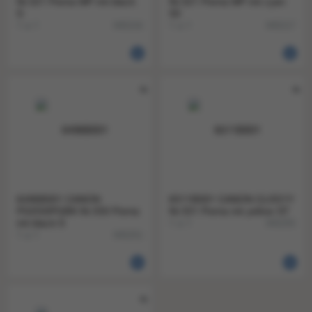
Nr.521 Pixma MP ink black
Nr.521 Pixma MP ink cyan
S
50
1 a 1
1 a 1
845216
845217
6496B001 CANON
6511B001 CANON CLI551Y
PGI550PGBK Nr.550 Pixma
Nr.551 Pixma ink yellow ST
ink black S
1 a 1
845255
1 a 1
845251