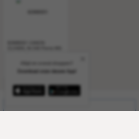
8288B001 CANON
CL546XL Nr.546 Pixma MG
ink color H
1 a 1
845324
Altijd en overal shoppen?
Download onze nieuwe App!
Schrijf je in voor alle aanbiedingen
Ontvang periodiek alle aanbiedingen voor zoetwaren,
tabak en horeca direct in je mailbox en alle andere