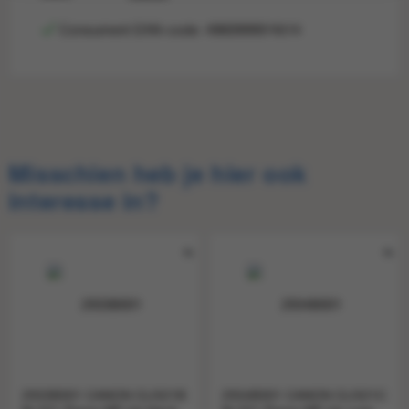
Consument EAN-code: 4960999974514
Consumentprijs
€ 32,70
Consument-
4960999974514
EAN
Misschien heb je hier ook
interesse in?
2933B001 CANON CLI521B
2934B001 CANON CLI521C