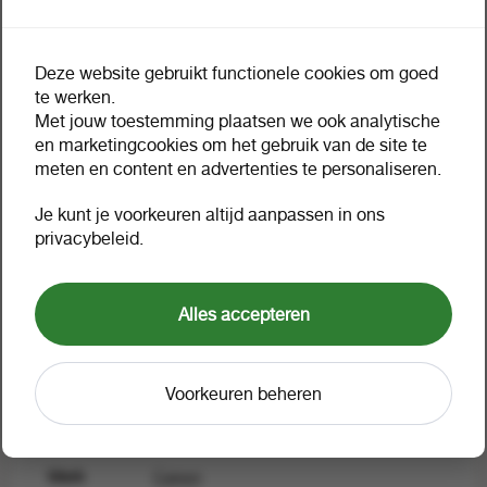
Deze website gebruikt functionele cookies om goed
Omschrijving
Extra informatie
te werken.
Met jouw toestemming plaatsen we ook analytische
en marketingcookies om het gebruik van de site te
8288B001 CANON CL546XL
meten en content en advertenties te personaliseren.
Nr.546 Pixma MG ink color H
Je kunt je voorkeuren altijd aanpassen in ons
privacybeleid.
Waarom zie ik geen prijzen?
ink color HC 300pages 13ml
Alles accepteren
Voorkeuren beheren
Verpakking
1 a 1
Artikelnummer
845324
Merk
Canon