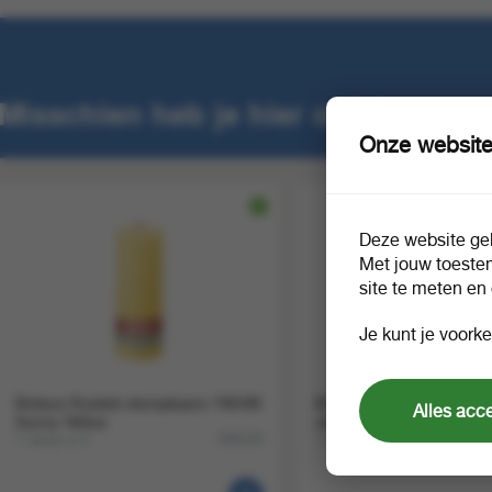
Misschien heb je hier ook interess
Onze website
Deze website geb
Met jouw toeste
site te meten en
Je kunt je voorke
Bolsius Rustiek stompkaars 190/68
Bolsius Rustiek stompka
Alles acc
Sunny Yellow
Jade Green
1 doos a 4
1 doos a 4
496226