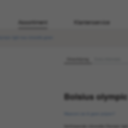
Assortiment
Klantenservice
lympic light true citronella groen
Omschrijving
Extra informatie
Bolsius olympic 
Waarom zie ik geen prijzen?
Verfrissende citronella Olympic li