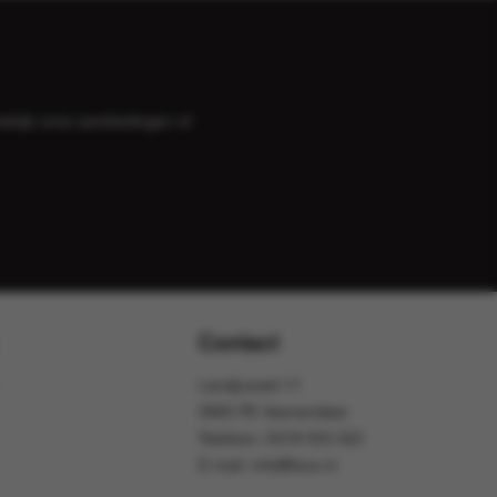
bekijk onze
aanbiedingen
of
Contact
Landjuweel 11
3905 PE Veenendaal
Telefoon:
0318 553 322
E-mail:
info@foox.nl