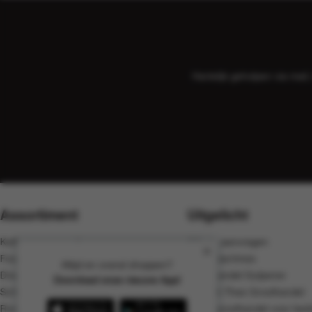
Hartelijk geholpen via ma
Assortiment
Uitgelicht
Koffie, cacao en thee
Offerte aanvragen
Food
Koffiemachines
Altijd en overal shoppen?
Dranken
Groothandel Gulpener
Download onze nieuwe App!
Schoonmaak
Koffie & Thee Groothandel
Rookwaren
Koffie groothandel voor bedr