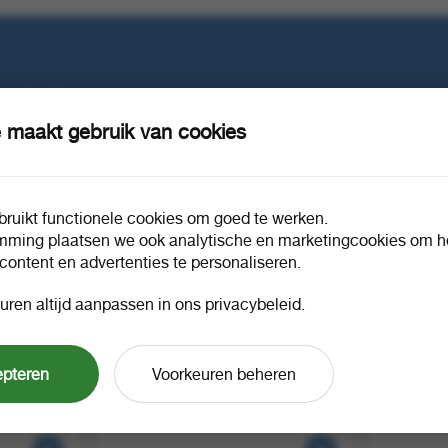
e in?
 maakt gebruik van cookies
ruikt functionele cookies om goed te werken.
mming plaatsen we ook analytische en marketingcookies om he
 content en advertenties te personaliseren.
uren altijd aanpassen in ons privacybeleid.
ars 190/68
Bolsius Maxilichten clear cup 8u
Bolsius di
epteren
Voorkeuren beheren
True Scents Vanilla
zacht paa
1 doos a 6
1 doos a 
496249
496649