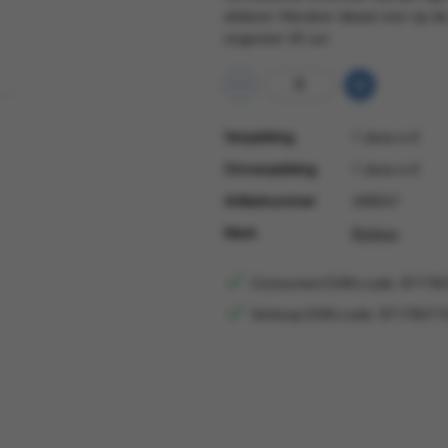
afstand. Hierdoor ideaal voor op d
ongeveer 40 uur.
Verpakking
1 doos a 6
Omverpakking
1 doos a 6
Artikelnummer
498047
Merk
Bolsius
Consument EAN-code: 87178
Verkoop EAN-code: 87178471
Consument-EAN
871784715495
Verkoop EAN
871784715492