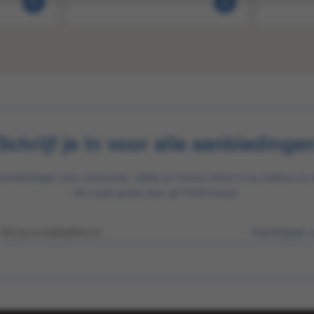
Schrijf je in voor alle aanbiedinge
aanbiedingen voor zoetwaren, tabak en horeca direct in je mailbox en 
info zoals gratis naar de FOOX beurs.
Inschrijven