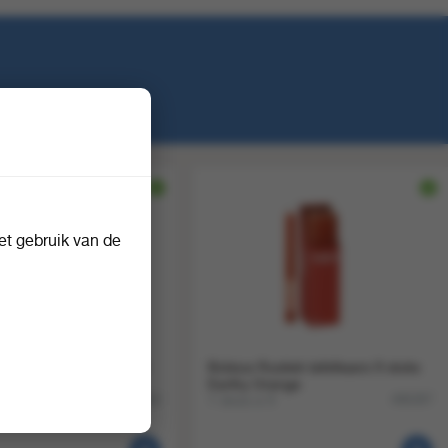
t gebruik van de
nerkaars rustiek 270/23
Bolsius Rustiek tafelkaars 9 stuks
rl 8x8stuks
Earthy Orange
8
1 doos a 9
498582
496387