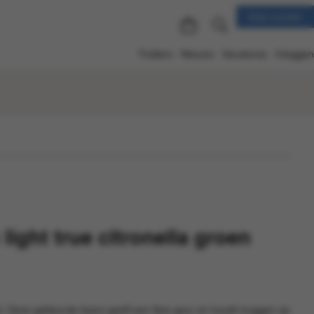
Klant worden
Folders
Nieuws
Vacatures
Inloggen
light true citronella groen
ght. Deze gekleurde kaars geeft een fijne geur en houdt muggen op