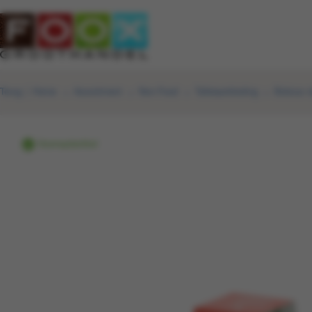
Terug
|
Home
Assortiment
Non-Food
Tafelaankleding
Bolsius o
Voorraadartikel