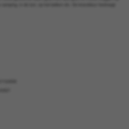
e camping, in de tuin, op het balkon etc. De brandduur bedraagt
47154958
54927
8
7