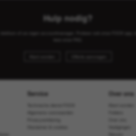
Hulp nodig?
il, telefoon of uw eigen accountmanager. Probeer ook onze FOOX app, 
lees onze
FAQ
.
Klant worden
Offerte aanvragen
Service
Over ons
Technische dienst FOOX
Klant worden
Algemene voorwaarden
Folders
Privacyverklaring
Over ons
Disclaimer & cookies
Vestigingen
ijven
Nieuws