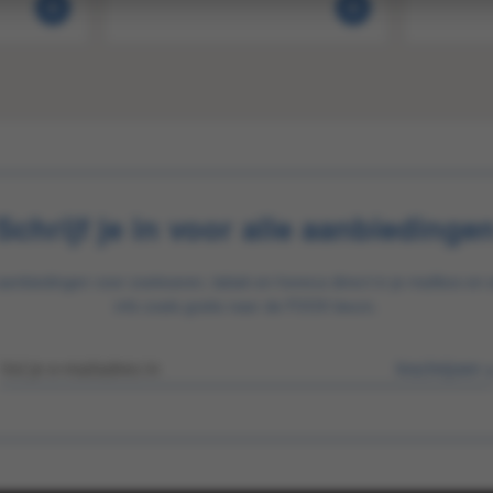
Schrijf je in voor alle aanbiedinge
aanbiedingen voor zoetwaren, tabak en horeca direct in je mailbox en 
info zoals gratis naar de FOOX beurs.
Inschrijven