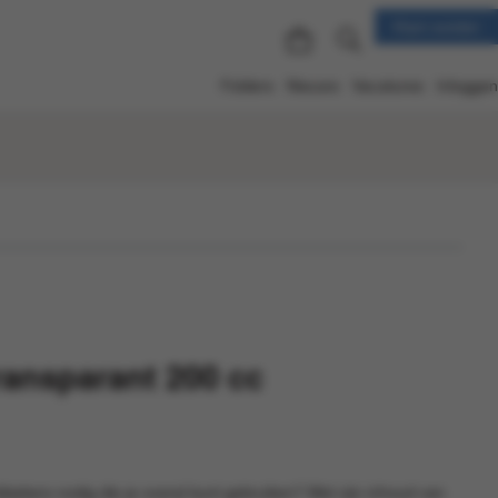
Klant worden
Folders
Nieuws
Vacatures
Inloggen
ransparant 200 cc
kbekers nodig die je overal kunt gebruiken? Met zijn inhoud van