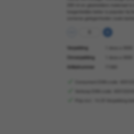
200 ml en glasheldere materiaal is
toegankelijke beker is populair bij 
zomerse gelegenheden zoals barbe
Verpakking
1 doos a 3000
Omverpakking
1 doos a 3000
Artikelnummer
71360
Consument EAN-code: 40312
Verkoop EAN-code: 40312224
Prijs incl.: 14.25 Verpakking be
Consument-EAN
403122242401
Verkoop EAN
403122242430