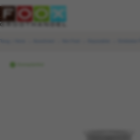
Terug
|
Home
Assortiment
Non-Food
Disposables
Drinkbeker 
Voorraadartikel