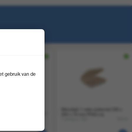
t gebruik van de
tandhouders 3cm wit
Menubak 1-vaks suikerriet 230 x
50
91707
205 x 70 mm PFAS-vrij
1 krimp a 100
92123