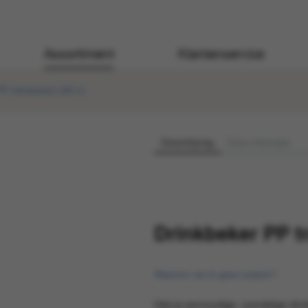
Assortiment
Klantenservice
PP transparant 200 cc
Omschrijving
Extra informatie
Drinkbeker PP t
Waarom zie ik geen prijzen?
Heb je eenvoudige, voordelige drin