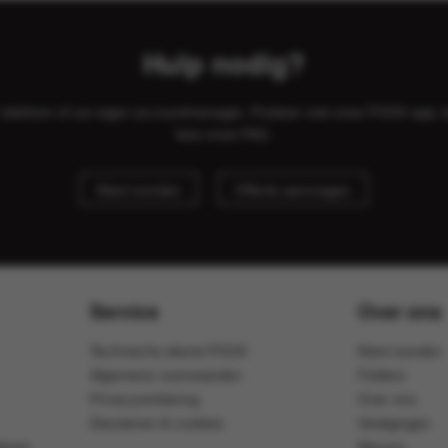
Hulp nodig?
il, telefoon of uw eigen accountmanager. Probeer ook onze FOOX app, 
lees onze
FAQ
.
Klant worden
Offerte aanvragen
Service
Over ons
Technische dienst FOOX
Klant worden
Algemene voorwaarden
Folders
Privacyverklaring
Over ons
Disclaimer & cookies
Vestigingen
ijven
Nieuws