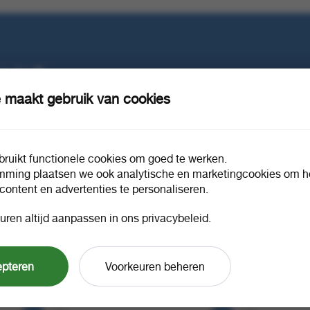
e in?
 maakt gebruik van cookies
ruikt functionele cookies om goed te werken.
mming plaatsen we ook analytische en marketingcookies om he
 content en advertenties te personaliseren.
uren altijd aanpassen in ons privacybeleid.
riet PFAS-
Snackzak lekker ite nr. 27 (1 pond)
Pizza afs
epteren
Voorkeuren beheren
1 zak a 2
1400 stuks
1 doos a 10000
92243
55038