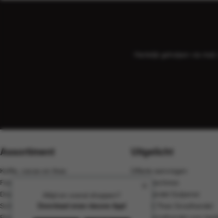
Hartelijk geholpen via ma
Assortiment
Uitgelicht
Koffie, cacao en thee
Offerte aanvragen
Food
Koffiemachines
Dranken
Groothandel Gulpener
Altijd en overal shoppen?
Schoonmaak
Koffie & Thee Groothandel
Download onze nieuwe App!
Rookwaren
Koffie groothandel voor bedr