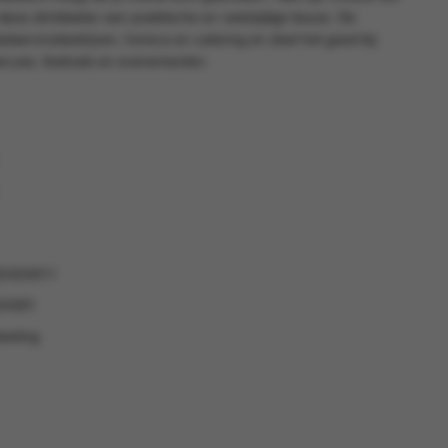
 deze drinkbeker een praktische en veelzijdige keuze. De
fastservicebedrijven, horeca en catering en doet het goed bij
cues, festivals en evenementen.
22424011
24301
lasting
1
1