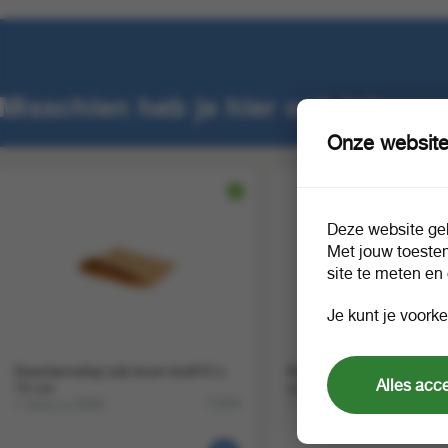
Misschien heb je hier ook interess
Onze website
Deze website geb
Met jouw toeste
site te meten en
Je kunt je voorke
Snackenvelop zak bruin kraft15 x
Snackschaaltje V2 suiker
Alles acc
15 cm
vrij
1 doos a 2000
1 doos a 500
71929