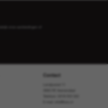
bekijk onze
aanbiedingen
of
Contact
Landjuweel 11
3905 PE Veenendaal
Telefoon:
0318 553 322
E-mail:
info@foox.nl