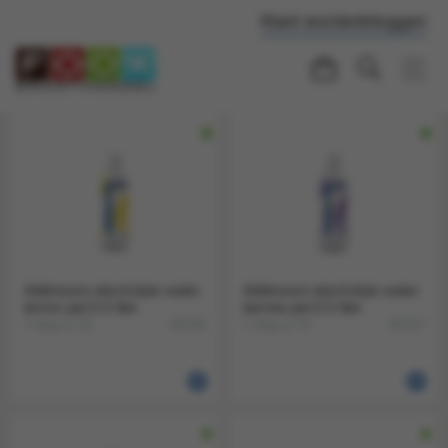
Klant worden
Inloggen
Addmoore electrolyte water
Addmoore electrolyte water
lemon pet 0.5 liter
berries pet 0.5 liter
1 tray a 12
1 tray a 12
41716
41717