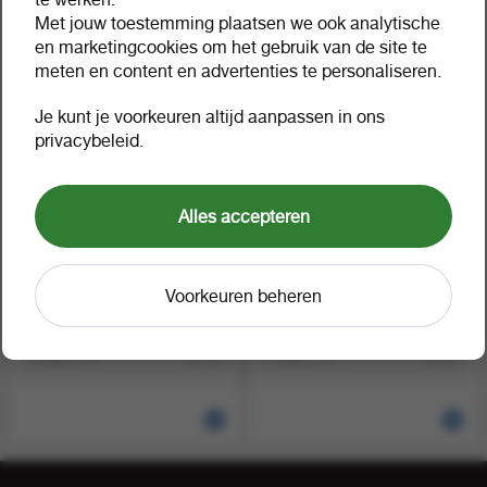
acai pet 0.5 liter
apple pet 0.5 liter
Met jouw toestemming plaatsen we ook analytische
1 tray a 12
1 tray a 12
41720
41648
en marketingcookies om het gebruik van de site te
meten en content en advertenties te personaliseren.
Je kunt je voorkeuren altijd aanpassen in ons
privacybeleid.
Alles accepteren
Voorkeuren beheren
Addmoore protein water
Addmoore protein water
peach pet 0.5 liter
cherry pet 0.5 liter
1 tray a 12
1 tray a 12
41721
41722