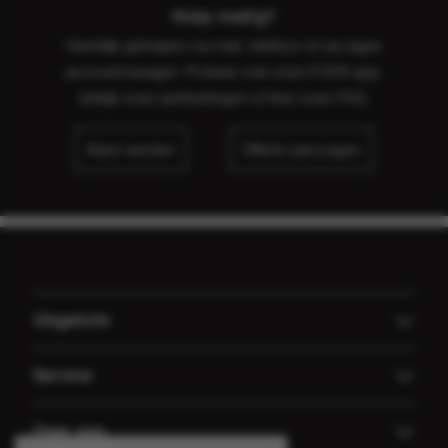
Hulp nodig?
Hartelijk geholpen via mail, telefoon of uw eigen
accountmanager. Probeer ook onze FOOX app,
bekijk onze
aanbiedingen
of lees onze
FAQ
.
Klant worden
Offerte aanvragen
Uitgelicht
Offerte aanvragen
Service
Koffiemachines
Technische dienst FOOX
Over ons
Groothandel Gulpener