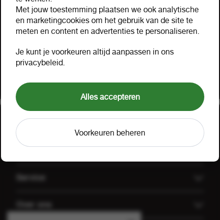
Hulp nodig?
Met jouw toestemming plaatsen we ook analytische
Hartelijk geholpen via mail, telefoon of uw eigen
en marketingcookies om het gebruik van de site te
meten en content en advertenties te personaliseren.
accountmanager. Probeer ook onze FOOX app,
bekijk onze
aanbiedingen
of lees onze
FAQ
.
Je kunt je voorkeuren altijd aanpassen in ons
privacybeleid.
Klant worden
Offerte aanvragen
Alles accepteren
Voorkeuren beheren
Uitgelicht
Offerte aanvragen
Service
Koffiemachines
Technische dienst FOOX
Over ons
Groothandel Gulpener
Algemene voorwaarden