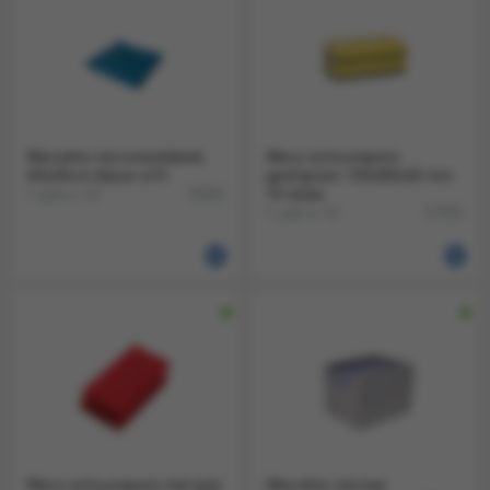
Wecoline microvezeldoek
Weco schuurspons
40x40cm blauw a10
geel/groen 150x90x30 mm
1 pak a 10
10 stuks
79265
1 pak a 10
67925
Weco schuurspons met grip
Wecoline viscose