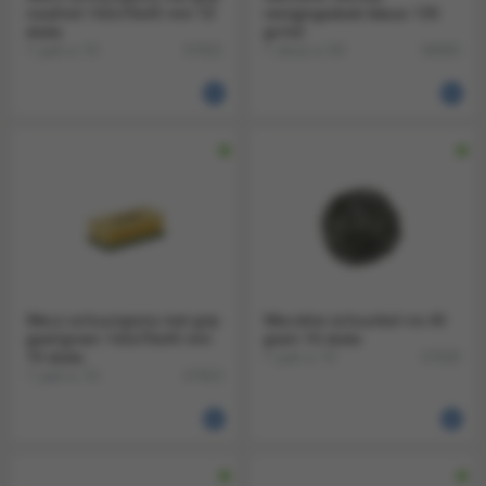
rood/wit 142x70x45 mm 10
reinigingsdoek blauw 135
stuks
gr/m2
1 pak a 10
1 doos a 50
67922
84055
Weco schuurspons met grip
Wecoline schuurbol rvs 40
geel/groen 142x70x45 mm
gram 10 stuks
10 stuks
1 pak a 10
67928
1 pak a 10
67923