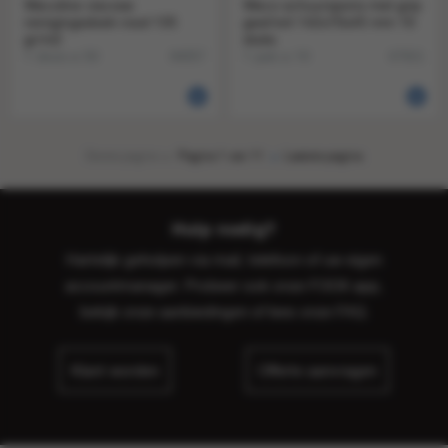
Wecoline viscose
Weco schuurspons met grip
reinigingsdoek rood 135
geel/wit 142x70x45 mm 10
gr/m2
stuks
1 doos a 50
1 pak a 10
84057
67921
Eerste pagina
Pagina 1 van 11
Laatste pagina
Hulp nodig?
Hartelijk geholpen via mail, telefoon of uw eigen
accountmanager. Probeer ook onze FOOX app,
bekijk onze
aanbiedingen
of lees onze
FAQ
.
Klant worden
Offerte aanvragen