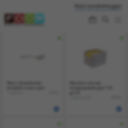
Klant worden
Inloggen
Weco afwasborstel
Wecoline viscose
kunststof ovaal nylon
reinigingsdoek geel 135
1 stuk a 1
gr/m2
67814
1 doos a 50
84058