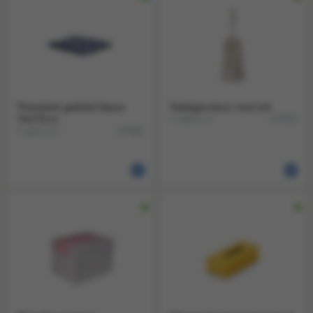
Theedoek geblokt blauw
Toiletgarnituur rond wit
70x70cm
1 stuk a 1
67820
1 pak a 6
67895