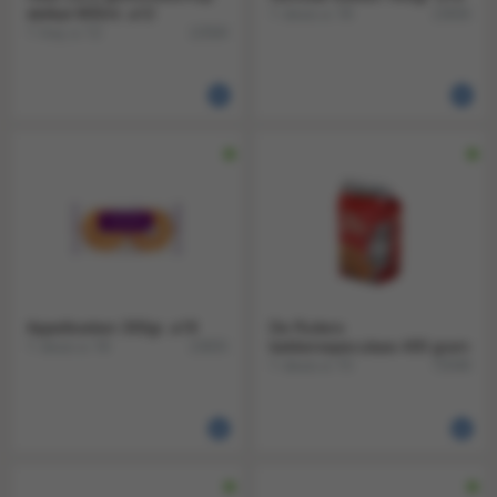
delikat 800ml. a12
1 doos a 18
13656
1 tray a 12
12569
Appelkoeken 300gr. a18
De Ruiters
1 doos a 18
bakkersspeculaas 400 gram
13655
1 doos a 15
72048