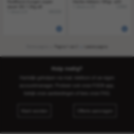
RedBand Zungen super
Haribo kikkers 185gr. a20
sauer (D) 1.2kg a6
1 doos a 20
12994
1 doos a 6
960200
Eerste pagina
Pagina 1 van 2
Laatste pagina
Hulp nodig?
Hartelijk geholpen via mail, telefoon of uw eigen
accountmanager. Probeer ook onze FOOX app,
bekijk onze
aanbiedingen
of lees onze
FAQ
.
Klant worden
Offerte aanvragen