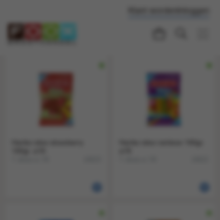
Klant worden
Inloggen
Haribo stixx strawberry
Haribo stixx rainbow 160gr.
160gr. a18
a18
1 doos a 18
1 doos a 18
14623
14622