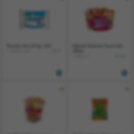
Bounty mini 227gr. a24
Maoam Kracher frucht (D)
1 doos a 24
365st.
12872
1 silo a 1
651081