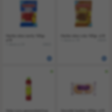
Haribo stixx swirly 160gr.
Haribo stixx cola 160gr. a18
a18
1 doos a 18
14624
1 doos a 24
14621
Hela curry gewürzketchup
Gevulde koeken 400gr. a18