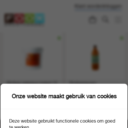
Klant worden
Inloggen
Rimboe satesaus instant 10
Rimboesauzen
kg
hamburgersaus 800 ml
1 emmer a 1
1 fles a 1
60225
60696
Onze website maakt gebruik van cookies
Deze website gebruikt functionele cookies om goed
te werken.