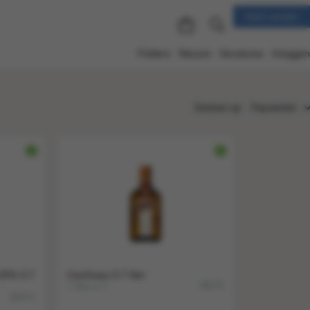
Klant worden
Folders
Nieuws
Vacatures
Inloggen
Sorteren op:
Populariteit
Populariteit
Nieuw
Nummer
Titel
Prijs
40% 0.7
Cointreau 0.7 liter
1 fles a 1
36576
65572