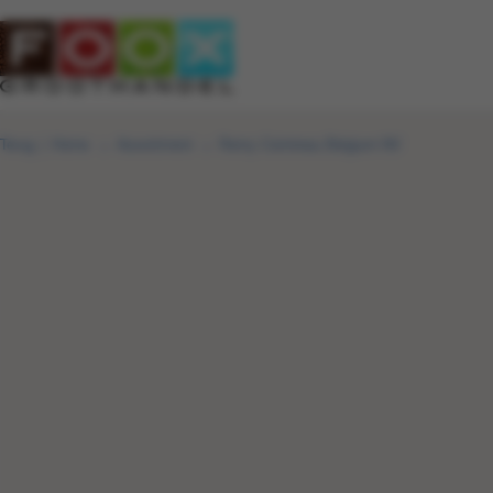
Terug
|
Home
Assortiment
Remy Cointreau Belgium NV