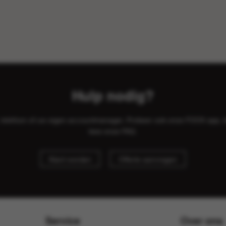
Hulp nodig?
il, telefoon of uw eigen accountmanager. Probeer ook onze FOOX app, 
lees onze
FAQ
.
Klant worden
Offerte aanvragen
Service
Over ons