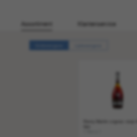
Assortiment
Klantenservice
Gridweergave
Lijstweergave
Remy Martin cognac vsop 
liter
1 fles a 1