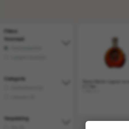
Filters
Voorraad
Voorraadartikel
Langere levertijd
Categorie
Remy Martin cognac xo 
0.7 liter
Gedistilleerd (2)
1 fles a 1
Likeuren (2)
Verpakking
fles (3)