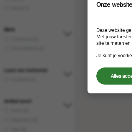
Onze website
krimp (1)
Merk
Deze website geb
Met jouw toeste
Cointreau (2)
site te meten en
Remy Martin (2)
Je kunt je voorke
Land van herkomst
Alles acc
Frankrijk (3)
Artikel soort
Actie (0)
Diepvries (0)
Vers (0)