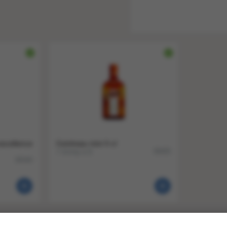
excellence
Cointreau mini 5 cl
1 krimp a 6
38405
38340