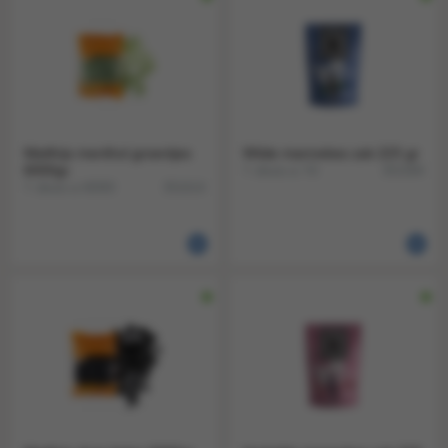
Matthijs menthol groentjes
Wilde mannekes zak 225 gr
6000gr.
1 doos a 10
351584
1 doos a 6000
351614