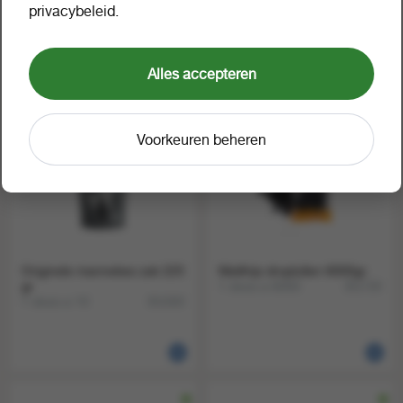
Matthijs geoliede haaien zak
Matthijs zure dots veggie
privacybeleid.
400 gr
400 gr
1 doos a 20
1 doos a 20
14238
14220
Alles accepteren
Voorkeuren beheren
Originele mannekes zak 225
Matthijs droplullen 6000gr.
gr
1 doos a 6000
351720
1 doos a 10
351583