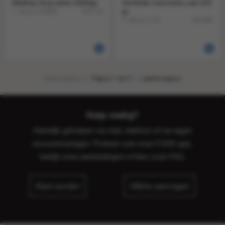
Matthijs drop tieten 6000gr.
Verliefde mannekes zak 225
1 doos a 6000
gr
351714
1 doos a 10
351586
Eerste pagina
Pagina 1 van 2
Laatste pagina
Hulp nodig?
Hartelijk geholpen via mail, telefoon of uw eigen
accountmanager. Probeer ook onze FOOX app,
bekijk onze
aanbiedingen
of lees onze
FAQ
.
Klant worden
Offerte aanvragen