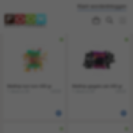
Klant worden
Inloggen
Matthijs tum tum 400 gr
Matthijs giegels zak 400 gr
1 doos a 20
1 doos a 20
14219
14214