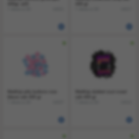
400gr. a20
400 gr
1 doos a 20
1 doos a 20
14221
14217
Matthijs jelly buttons roze
Matthijs dubbel zout ovaal
blauw zak 400 gr
zak 400 gr
1 doos a 20
1 doos a 20
14237
14212