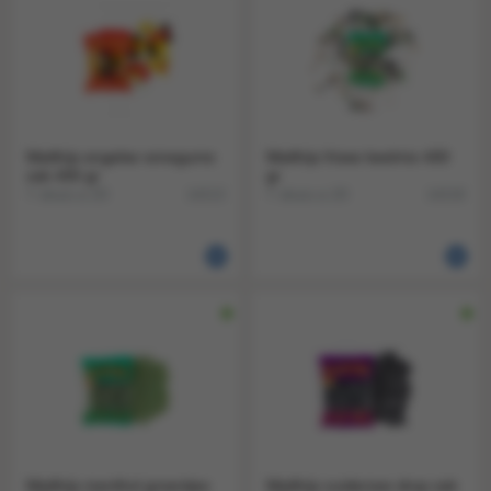
Matthijs engelse winegums
Matthijs frisse keelmix 400
zak 400 gr
gr
1 doos a 20
1 doos a 20
14213
14218
Matthijs menthol groentjes
Matthijs zuiderzee drop zak