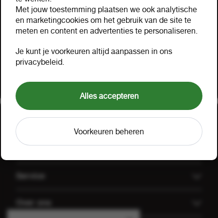
Hulp nodig?
Met jouw toestemming plaatsen we ook analytische
Hartelijk geholpen via mail, telefoon of uw eigen
en marketingcookies om het gebruik van de site te
meten en content en advertenties te personaliseren.
accountmanager. Probeer ook onze FOOX app,
bekijk onze
aanbiedingen
of lees onze
FAQ
.
Je kunt je voorkeuren altijd aanpassen in ons
privacybeleid.
Klant worden
Offerte aanvragen
Alles accepteren
Voorkeuren beheren
Uitgelicht
Offerte aanvragen
Service
Koffiemachines
Technische dienst FOOX
Over ons
Groothandel Gulpener
Algemene voorwaarden