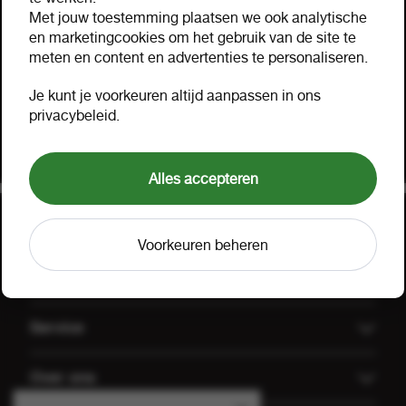
Hulp nodig?
Met jouw toestemming plaatsen we ook analytische
Hartelijk geholpen via mail, telefoon of uw eigen
en marketingcookies om het gebruik van de site te
meten en content en advertenties te personaliseren.
accountmanager. Probeer ook onze FOOX app,
bekijk onze
aanbiedingen
of lees onze
FAQ
.
Je kunt je voorkeuren altijd aanpassen in ons
privacybeleid.
Klant worden
Offerte aanvragen
Alles accepteren
Voorkeuren beheren
Uitgelicht
Offerte aanvragen
Service
Koffiemachines
Technische dienst FOOX
Over ons
Groothandel Gulpener
Algemene voorwaarden