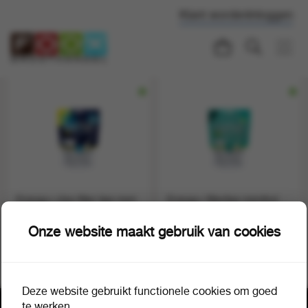
Klant worden
Inloggen
Energy+ clixx filter tips mint
Energy+ filtertips menthol
zak 100 stuks
100 stuks
1 doos a 10
1 doos a 10
5586
5579
Onze website maakt gebruik van cookies
Deze website gebruikt functionele cookies om goed
te werken.