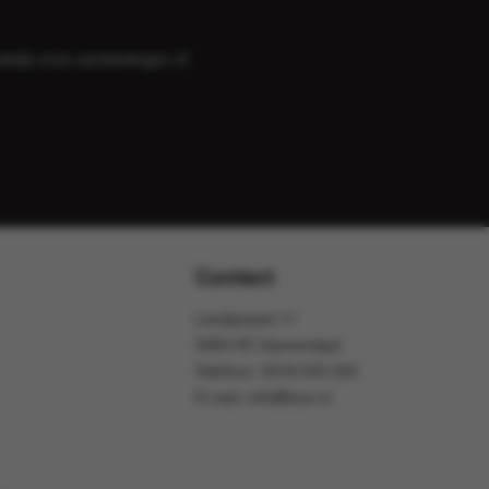
bekijk onze
aanbiedingen
of
Contact
Landjuweel 11
3905 PE Veenendaal
Telefoon:
0318 553 322
E-mail:
info@foox.nl