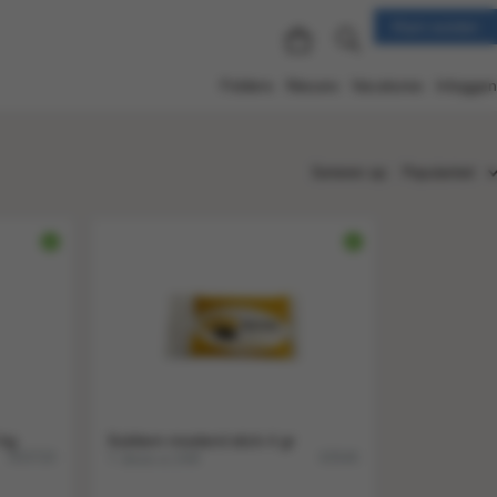
Klant worden
Folders
Nieuws
Vacatures
Inloggen
Sorteren op:
Populariteit
Populariteit
Nieuw
Nummer
Titel
Prijs
 kg
Subliem mosterd stick 4 gr
1 doos a 248
603720
63546