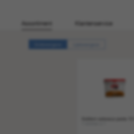
Assortiment
Klantenservice
Gridweergave
Lijstweergave
Subliem satesaus pasta 10
1 emmer a 1