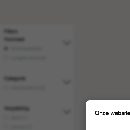
Filters
Voorraad
Voorraadartikel
Langere levertijd
Categorie
Grootverbruik (2)
Verpakking
Onze website
doos (1)
emmer (1)