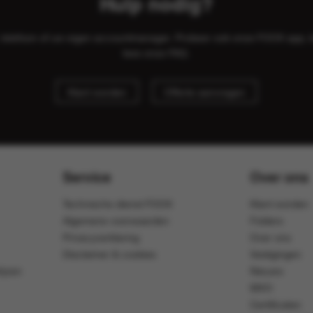
Hulp nodig?
il, telefoon of uw eigen accountmanager. Probeer ook onze FOOX app, 
lees onze
FAQ
.
Klant worden
Offerte aanvragen
Service
Over ons
Technische dienst FOOX
Klant worden
Algemene voorwaarden
Folders
Privacyverklaring
Over ons
Disclaimer & cookies
Vestigingen
ijven
Nieuws
MVO
Certificaten