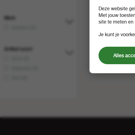
Deze website geb
Met jouw toeste
Merk
site te meten en
Subliem (2)
Je kunt je voorke
Artikel soort
Alles acc
Actie (0)
Diepvries (0)
Vers (0)