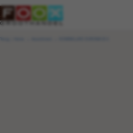
Terug
|
Home
Assortiment
KONINKLIJKE EUROMA B.V.