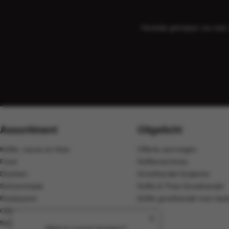
Hartelijk geholpen via ma
Assortiment
Uitgelicht
Koffie, cacao en thee
Offerte aanvragen
Food
Koffiemachines
Dranken
Groothandel Gulpener
Schoonmaak
Koffie & Thee Groothandel
Rookwaren
Koffie groothandel voor bedr
Office
Non-Food
Altijd en overal shoppen?