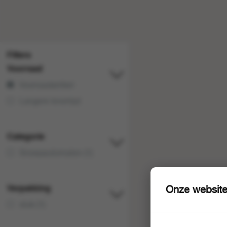
Filters
Voorraad
Voorraadartikel
Langere levertijd
Categorie
Snoepautomaten (1)
Verpakking
Onze website
stuk (1)