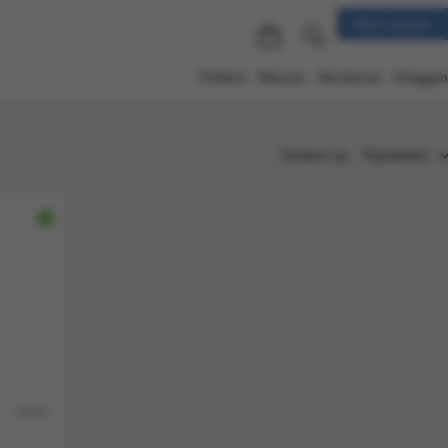
Klant worden
Folders
Nieuws
Vacatures
Inloggen
Sorteren op:
Populariteit
Populariteit
Nieuw
Nummer
Titel
Prijs
90967