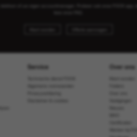
il, telefoon of uw eigen accountmanager. Probeer ook onze FOOX app, 
lees onze
FAQ
.
Klant worden
Offerte aanvragen
Service
Over ons
Technische dienst FOOX
Klant worden
Algemene voorwaarden
Folders
Privacyverklaring
Over ons
Disclaimer & cookies
Vestigingen
ijven
Nieuws
MVO
Certificaten
Werken bij F