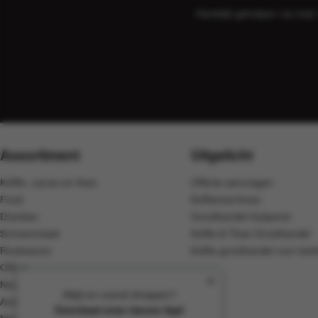
Hartelijk geholpen via ma
Assortiment
Uitgelicht
Koffie, cacao en thee
Offerte aanvragen
Food
Koffiemachines
Dranken
Groothandel Gulpener
Schoonmaak
Koffie & Thee Groothandel
Rookwaren
Koffie groothandel voor bedr
Office
Non-Food
Altijd en overal shoppen?
Automaten
Download onze nieuwe App!