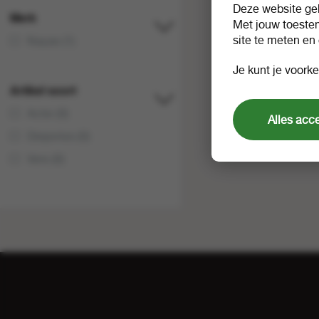
Deze website geb
Merk
Met jouw toeste
site te meten en
Nayax (1)
Je kunt je voorke
Artikel soort
Actie (0)
Alles acc
Diepvries (0)
Vers (0)