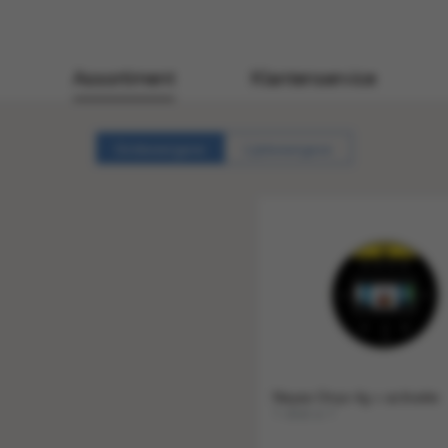
Assortiment
Klantenservice
Gridweergave
Lijstweergave
Nayax Onyx 4g + activatie
1 stuk a 1