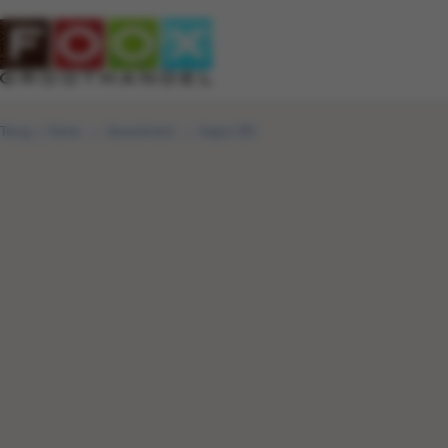
Terug
|
Home
Assortiment
Inepro BV