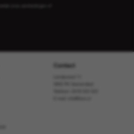
bekijk onze
aanbiedingen
of
Contact
Landjuweel 11
3905 PE Veenendaal
Telefoon:
0318 553 322
E-mail:
info@foox.nl
OOX