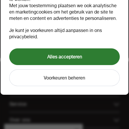
Hulp nodig?
Met jouw toestemming plaatsen we ook analytische
Hartelijk geholpen via mail, telefoon of uw eigen
en marketingcookies om het gebruik van de site te
meten en content en advertenties te personaliseren.
accountmanager. Probeer ook onze FOOX app,
bekijk onze
aanbiedingen
of lees onze
FAQ
.
Je kunt je voorkeuren altijd aanpassen in ons
privacybeleid.
Klant worden
Offerte aanvragen
Alles accepteren
Voorkeuren beheren
Uitgelicht
Offerte aanvragen
Service
Koffiemachines
Technische dienst FOOX
Over ons
Groothandel Gulpener
Algemene voorwaarden