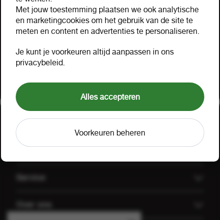
Hulp nodig?
Met jouw toestemming plaatsen we ook analytische
Hartelijk geholpen via mail, telefoon of uw eigen
en marketingcookies om het gebruik van de site te
meten en content en advertenties te personaliseren.
accountmanager. Probeer ook onze FOOX app,
bekijk onze
aanbiedingen
of lees onze
FAQ
.
Je kunt je voorkeuren altijd aanpassen in ons
privacybeleid.
Klant worden
Offerte aanvragen
Alles accepteren
Voorkeuren beheren
Uitgelicht
Offerte aanvragen
Service
Koffiemachines
Technische dienst FOOX
Over ons
Groothandel Gulpener
Algemene voorwaarden