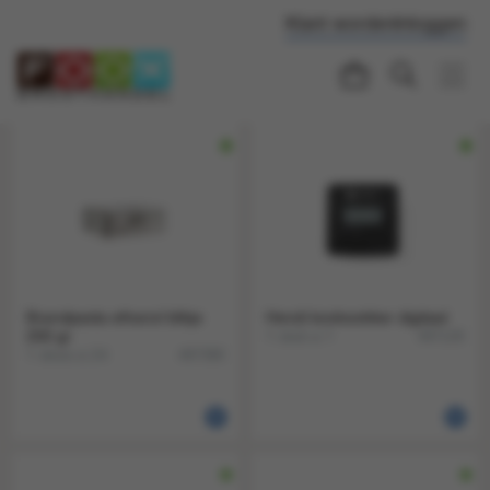
Klant worden
Inloggen
Brandpasta ethanol blikje
Hendi kookwekker digitaal
200 gr
1 stuk a 1
497129
1 doos a 24
497390