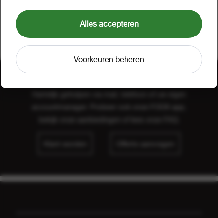
72x200 gram
1 doos a 72
498167
Alles accepteren
Voorkeuren beheren
Hulp nodig?
Hartelijk geholpen via mail, telefoon of uw eigen
accountmanager. Probeer ook onze FOOX app,
bekijk onze
aanbiedingen
of lees onze
FAQ
.
Klant worden
Offerte aanvragen