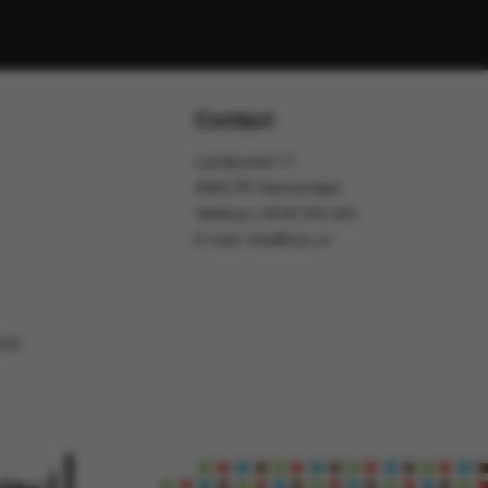
Contact
Landjuweel 11
3905 PE Veenendaal
Telefoon:
0318 553 322
E-mail:
info@foox.nl
OOX