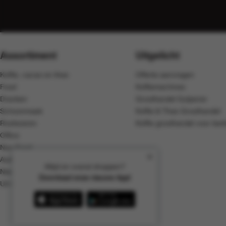
Assortiment
Uitgelicht
Koffie, cacao en thee
Offerte aanvragen
Food
Koffiemachines
Dranken
Groothandel Gulpener
Schoonmaak
Koffie & Thee Groothandel
Rookwaren
Koffie groothandel voor bedr
Office
Non-Food
Automaten
Altijd en overal shoppen?
Nieuw in het assortiment
Download onze nieuwe App!
Uit het assortiment