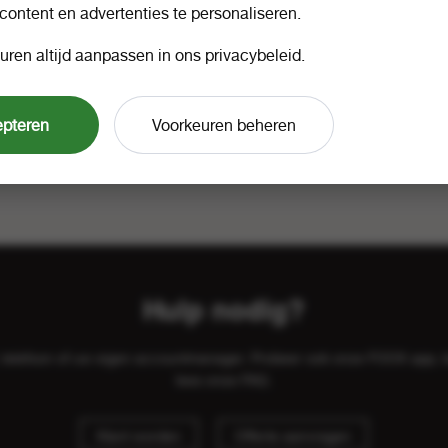
 content en advertenties te personaliseren.
uren altijd aanpassen in ons privacybeleid.
epteren
Voorkeuren beheren
Hulp nodig?
il, telefoon of uw eigen accountmanager. Probeer ook onze FOOX app, 
lees onze
FAQ
.
Klant worden
Offerte aanvragen