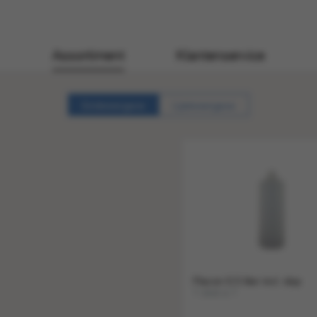
Assortiment
Klantenservice
Gridweergave
Lijstweergave
Flacon 0.5 liter incl. dop
1 stuk a 1