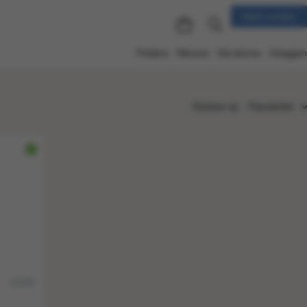
Klant worden
Folders
Nieuws
Vacatures
Inloggen
Sorteren op:
Populariteit
Populariteit
Nieuw
Nummer
Titel
Prijs
81946