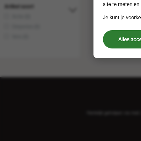
site te meten en
Artikel soort
Actie (0)
Je kunt je voorke
Diepvries (0)
Vers (0)
Alles acc
Hartelijk geholpen via ma