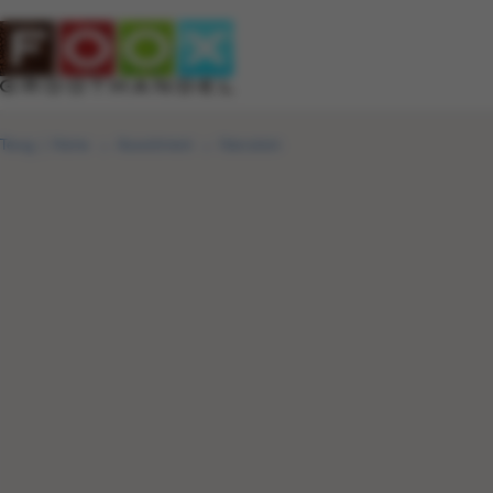
Terug
|
Home
Assortiment
Harcotom