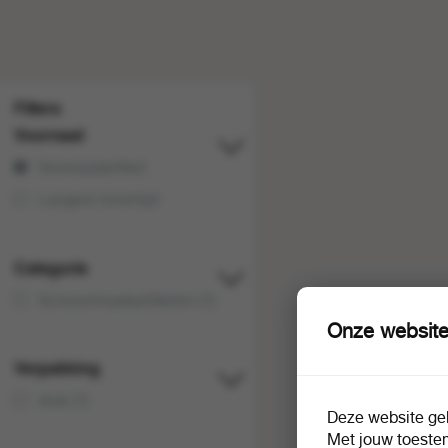
Filters
Voorraad
Voorraadartikel
Langere levertijd
Categorie
Schoonmaakartikelen (1)
Onze website
Verpakking
stuk (1)
Deze website geb
Met jouw toeste