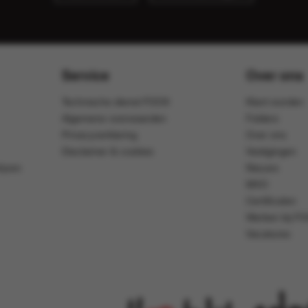
Service
Over ons
Technische dienst FOOX
Klant worden
Algemene voorwaarden
Folders
Privacyverklaring
Over ons
Disclaimer & cookies
Vestigingen
ijven
Nieuws
MVO
Certificaten
Werken bij F
Vacatures